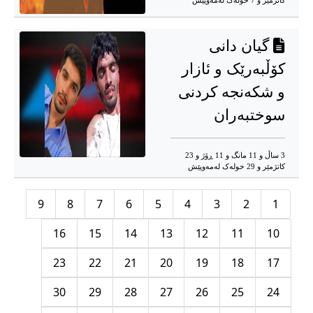
کاتژمێر و 7 خوله‌ک له‌مه‌وپێش‌
گیان دانی
کۆڵبەرێک و ئازار
و شکەنجە کردنی
سوختبەران
3 ساڵ و 11 مانگ و 11 ڕۆژ و 23
کاتژمێر و 29 خوله‌ک له‌مه‌وپێش‌
9
8
7
6
5
4
3
2
1
16
15
14
13
12
11
10
23
22
21
20
19
18
17
30
29
28
27
26
25
24