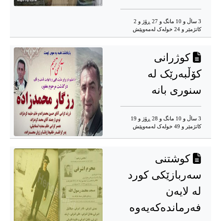
3 ساڵ و 10 مانگ و 27 ڕۆژ و 2
کاتژمێر و 24 خوله‌ک له‌مه‌وپێش‌
کوژرانی
کۆڵبەرێک لە
سنوری بانە
3 ساڵ و 10 مانگ و 28 ڕۆژ و 19
کاتژمێر و 49 خوله‌ک له‌مه‌وپێش‌
کوشتنی
سەربازێکی کورد
لە لایەن
فەرماندەکەیەوە