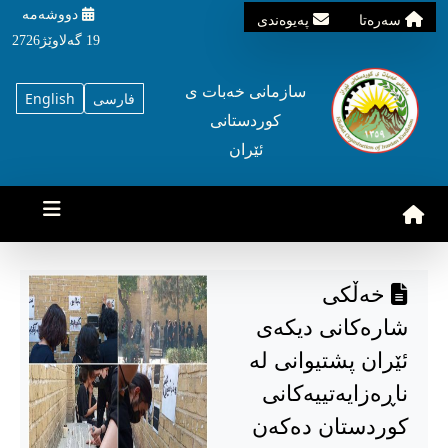
دووشه‌مه‌‌
سه‌ره‌تا
په‌یوه‌ندی
19 گه‌لاوێژ2726
سازمانی خه‌بات ی
فارسی
English
کوردستانی
ئێران
خەڵکی
شارەکانی دیکەی
ئێران پشتیوانی لە
ناڕەزایەتییەکانی
کوردستان دەکەن