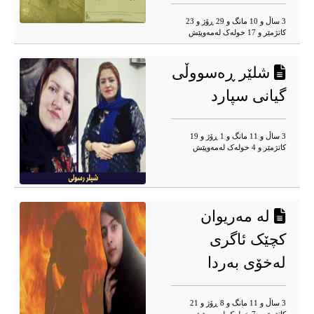
3 ساڵ و 10 مانگ و 29 ڕۆژ و 23
کاتژمێر و 17 خوله‌ک له‌مه‌وپێش‌
شلێر ڕەسووڵی
گیانی سپارد
3 ساڵ و 11 مانگ و 1 ڕۆژ و 19
کاتژمێر و 4 خوله‌ک له‌مه‌وپێش‌
لە مەریوان
کچێک ئاگری
لەخۆی بەردا
3 ساڵ و 11 مانگ و 8 ڕۆژ و 21