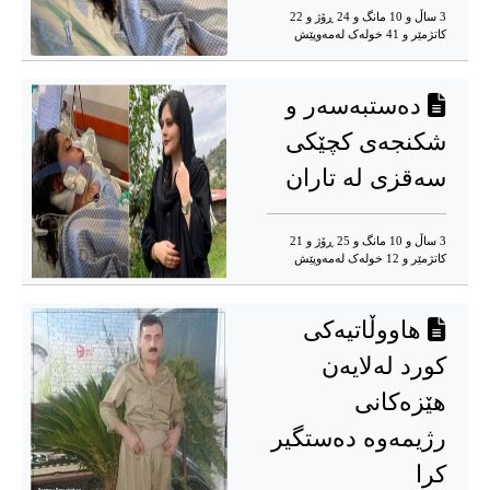
3 ساڵ و 10 مانگ و 24 ڕۆژ و 22
کاتژمێر و 41 خوله‌ک له‌مه‌وپێش‌
دەستبەسەر و
شکنجەی کچێکی
سەقزی لە تاران
3 ساڵ و 10 مانگ و 25 ڕۆژ و 21
کاتژمێر و 12 خوله‌ک له‌مه‌وپێش‌
هاووڵاتیەکی
کورد لەلایەن
هێزەکانی
رژیمەوە دەستگیر
کرا