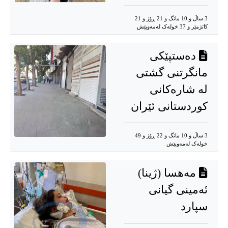
3 ساڵ و 10 مانگ و 21 ڕۆژ و 21
کاتژمێر و 37 خوله‌ک له‌مه‌وپێش‌
دەستپێکی
مانگرتنی گشتی
لە شارەکانی
کوردستانی ئێران
3 ساڵ و 10 مانگ و 22 ڕۆژ و 49
خوله‌ک له‌مه‌وپێش‌
مەهسا (ژینا)
ئەمینی گیانی
سپارد