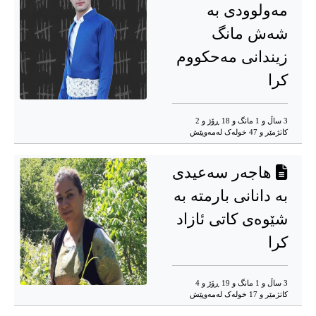
مەولوودی بە
شەش مانگ
زیندانی مەحکووم
کرا
3 ساڵ و 1 مانگ و 18 ڕۆژ و 2
کاتژمێر و 47 خوله‌ک له‌مه‌وپێش‌
هاجەر سەعیدی
بە دانانی بارمتە بە
شێوەی کاتی ئازاد
کرا
3 ساڵ و 1 مانگ و 19 ڕۆژ و 4
کاتژمێر و 17 خوله‌ک له‌مه‌وپێش‌