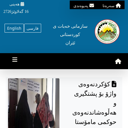
هه‌ینی
سه‌ره‌تا
په‌یوه‌ندی
16 گه‌لاوێژ2726
سازمانی خه‌بات ی
فارسی
English
کوردستانی
ئێران
کۆکردنەوەی
واژۆ بۆ پشتگیری
و
هەڵوەشاندنەوەی
حوکمی مامۆستا