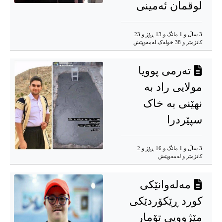
لوقمان ئەمینی
3 ساڵ و 1 مانگ و 13 ڕۆژ و 23
کاتژمێر و 38 خوله‌ک له‌مه‌وپێش‌
تەرمی پوویا
مولایی راد بە
نهێنی بە خاک
سپێردرا
3 ساڵ و 1 مانگ و 16 ڕۆژ و 2
کاتژمێر و له‌مه‌وپێش‌
مەلەوانێکی
کورد ڕێکۆردێکی
مێژوویی تۆمار