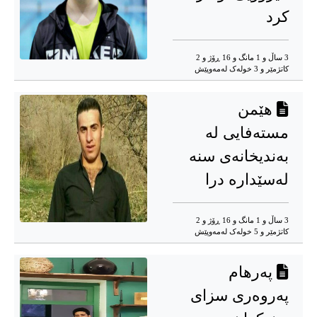
کرد
3 ساڵ و 1 مانگ و 16 ڕۆژ و 2
کاتژمێر و 3 خوله‌ک له‌مه‌وپێش‌
هێمن
مستەفایی لە
بەندیخانەی سنە
لەسێدارە درا
3 ساڵ و 1 مانگ و 16 ڕۆژ و 2
کاتژمێر و 5 خوله‌ک له‌مه‌وپێش‌
پەرهام
پەروەری سزای