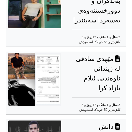
بەندکران و
دوورخستنەوەی
بەسەردا سەپێندرا
3 ساڵ و 1 مانگ و 17 ڕۆژ و 3
کاتژمێر و 55 خوله‌ک له‌مه‌وپێش‌
مێهدی سادقی
لە زیندانی
ناوەندیی ئیلام
ئازاد کرا
3 ساڵ و 1 مانگ و 17 ڕۆژ و 3
کاتژمێر و 57 خوله‌ک له‌مه‌وپێش‌
دانش