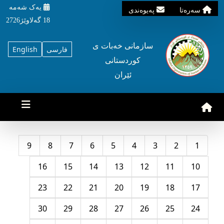
یه‌ک شه‌مه‌
سه‌ره‌تا
په‌یوه‌ندی
18 گه‌لاوێژ2726
سازمانی خه‌بات ی
فارسی
English
کوردستانی
ئێران
9
8
7
6
5
4
3
2
1
16
15
14
13
12
11
10
23
22
21
20
19
18
17
30
29
28
27
26
25
24