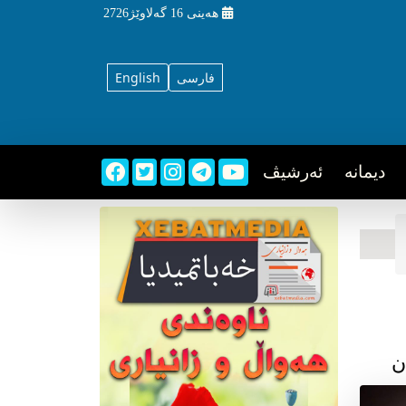
هه‌ینی
16 گه‌لاوێژ2726
فارسی
English
دیمانه
ئه‌رشیڤ
ن