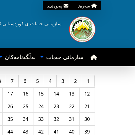
سه‌ره‌تا
په‌یوه‌ندی
سازمانی خه‌بات ی
کوردستانی
ئ
سازمانی خه‌بات
به‌ڵگه‌نامه‌کان
8
7
6
5
4
3
2
1
17
16
15
14
13
12
26
25
24
23
22
21
35
34
33
32
31
30
44
43
42
41
40
39