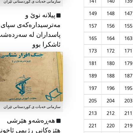
141
140
139
سازمانی خەبات ی كوردستانی ئێران
149
148
147
پیلانە نوێ و
مەترسیدارەکەی سپای
157
156
155
پاسداران لە سەردەش
165
164
163
ئاشکرا بوو
173
172
171
181
180
179
189
188
187
197
196
195
205
204
203
سازمانی خەبات ی كوردستانی ئێران
213
212
211
هەڕەشەو هێرشی
221
220
219
هێزەکانی ڕژیمی ئاخون