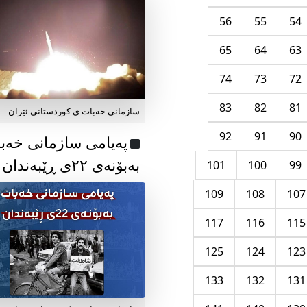
56
55
54
65
64
63
74
73
72
83
82
81
سازمانی خەبات ی کوردستانی ئێران
92
91
90
پەیامی سازمانی خەب
بەبۆنەی ۲۲ی ڕێبەندان
101
100
99
109
108
107
117
116
115
125
124
123
133
132
131