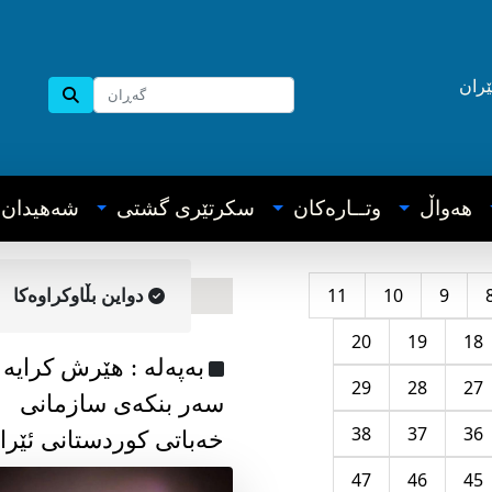
ێران
هه‌واڵ
وتــاره‌کان
سکرتێری گشتی
شه‌هیدان
11
10
9
دواین بڵاوکراوه‌کا
20
19
18
به‌په‌له‌ : هێرش کرایە
29
28
27
سەر بنکەی سازمانی
38
37
36
خەباتی کوردستانی ئێرا
47
46
45