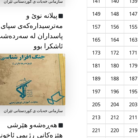
141
140
139
سازمانی خەبات ی كوردستانی ئێران
149
148
147
پیلانە نوێ و
مەترسیدارەکەی سپای
157
156
155
پاسداران لە سەردەش
165
164
163
ئاشکرا بوو
173
172
171
181
180
179
189
188
187
197
196
195
205
204
203
سازمانی خەبات ی كوردستانی ئێران
213
212
211
هەڕەشەو هێرشی
221
220
219
هێزەکانی ڕژیمی ئاخون