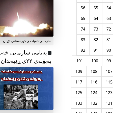
56
55
54
65
64
63
74
73
72
83
82
81
سازمانی خەبات ی کوردستانی ئێران
92
91
90
پەیامی سازمانی خەب
بەبۆنەی ۲۲ی ڕێبەندان
101
100
99
109
108
107
117
116
115
125
124
123
133
132
131