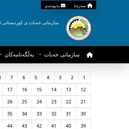
سه‌ره‌تا
په‌یوه‌ندی
سازمانی خه‌بات ی
کوردستانی
ئ
سازمانی خه‌بات
به‌ڵگه‌نامه‌کان
8
7
6
5
4
3
2
1
17
16
15
14
13
12
26
25
24
23
22
21
35
34
33
32
31
30
44
43
42
41
40
39