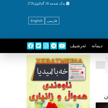
یه‌ک شه‌مه‌
18 گه‌لاوێژ2726
فارسی
English
دیمانه
ئه‌رشیڤ
ن