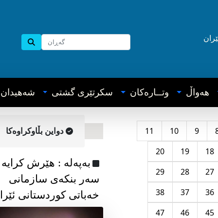
ێران
هه‌واڵ
وتــاره‌کان
سکرتێری گشتی
شه‌هیدان
11
10
9
دواین بڵاوکراوه‌کا
20
19
18
به‌په‌له‌ : هێرش کرایە
29
28
27
سەر بنکەی سازمانی
38
37
36
خەباتی کوردستانی ئێرا
47
46
45