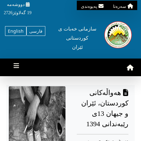
دووشه‌مه‌‌
سه‌ره‌تا
په‌یوه‌ندی
19 گه‌لاوێژ2726
سازمانی خه‌بات ی
فارسی
English
کوردستانی
ئێران
هەواڵەکانی
کوردستان، ئێران
و جیهان 13ی
رێبەندانی 1394