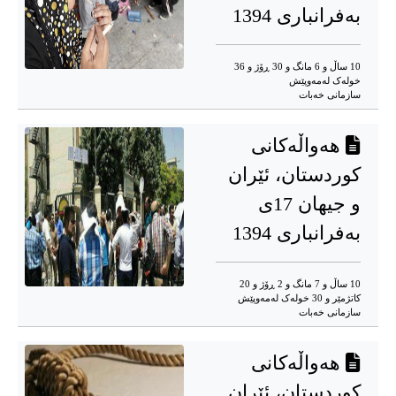
بەفرانباری 1394
10 ساڵ و 6 مانگ و 30 ڕۆژ و 36
خوله‌ک له‌مه‌وپێش‌
سازمانی خەبات
هەواڵەکانی
کوردستان، ئێران
و جیهان 17ی
بەفرانباری 1394
10 ساڵ و 7 مانگ و 2 ڕۆژ و 20
کاتژمێر و 30 خوله‌ک له‌مه‌وپێش‌
سازمانی خەبات
هەواڵەکانی
کوردستان، ئێران