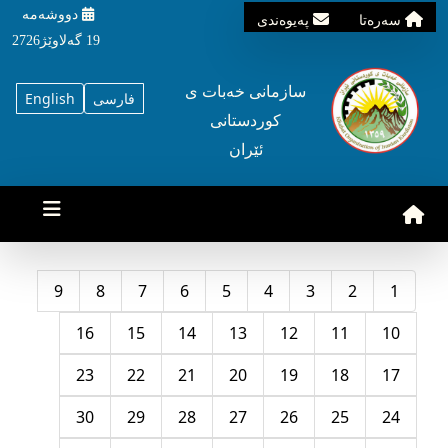
دووشه‌مه‌‌
سه‌ره‌تا
په‌یوه‌ندی
19 گه‌لاوێژ2726
سازمانی خه‌بات ی
فارسی
English
کوردستانی
ئێران
9
8
7
6
5
4
3
2
1
16
15
14
13
12
11
10
23
22
21
20
19
18
17
30
29
28
27
26
25
24