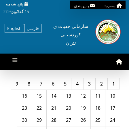
پێنچ شه‌مه‌
سه‌ره‌تا
په‌یوه‌ندی
15 گه‌لاوێژ2726
سازمانی خه‌بات ی
فارسی
English
کوردستانی
ئێران
9
8
7
6
5
4
3
2
1
16
15
14
13
12
11
10
23
22
21
20
19
18
17
30
29
28
27
26
25
24