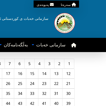
سه‌ره‌تا
په‌یوه‌ندی
سازمانی خه‌بات ی
کوردستانی
ئ
سازمانی خه‌بات
به‌ڵگه‌نامه‌کان
8
7
6
5
4
3
2
1
17
16
15
14
13
12
26
25
24
23
22
21
35
34
33
32
31
30
44
43
42
41
40
39