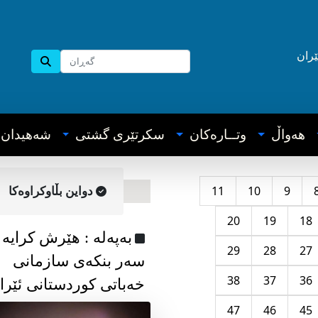
ێران
هه‌واڵ
وتــاره‌کان
سکرتێری گشتی
شه‌هیدان
11
10
9
دواین بڵاوکراوه‌کا
20
19
18
به‌په‌له‌ : هێرش کرایە
29
28
27
سەر بنکەی سازمانی
38
37
36
خەباتی کوردستانی ئێرا
47
46
45