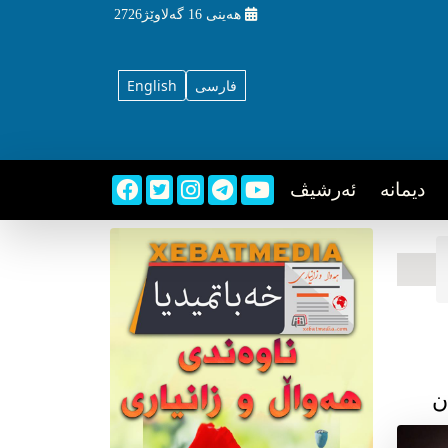
هه‌ینی
16 گه‌لاوێژ2726
فارسی
English
دیمانه
ئه‌رشیڤ
ن