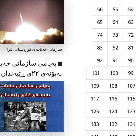
56
55
54
65
64
63
74
73
72
83
82
81
سازمانی خەبات ی کوردستانی ئێران
92
91
90
پەیامی سازمانی خەب
بەبۆنەی ۲۲ی ڕێبەندان
101
100
99
109
108
107
117
116
115
125
124
123
133
132
131