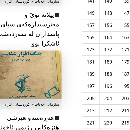
141
140
139
سازمانی خەبات ی كوردستانی ئێران
149
148
147
پیلانە نوێ و
مەترسیدارەکەی سپای
157
156
155
پاسداران لە سەردەش
165
164
163
ئاشکرا بوو
173
172
171
181
180
179
189
188
187
197
196
195
205
204
203
سازمانی خەبات ی كوردستانی ئێران
213
212
211
هەڕەشەو هێرشی
221
220
219
هێزەکانی ڕژیمی ئاخون