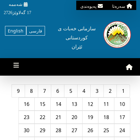
شه‌ممه‌
سه‌ره‌تا
په‌یوه‌ندی
17 گه‌لاوێژ2726
سازمانی خه‌بات ی
فارسی
English
کوردستانی
ئێران
9
8
7
6
5
4
3
2
1
16
15
14
13
12
11
10
23
22
21
20
19
18
17
30
29
28
27
26
25
24