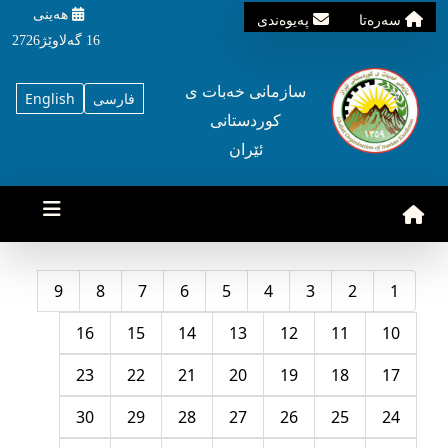
هه‌ینی
سه‌ره‌تا
په‌یوه‌ندی
16 گه‌لاوێژ2726
سازمانی خه‌بات ی
فارسی
English
کوردستانی
ئێران
9
8
7
6
5
4
3
2
1
16
15
14
13
12
11
10
23
22
21
20
19
18
17
30
29
28
27
26
25
24