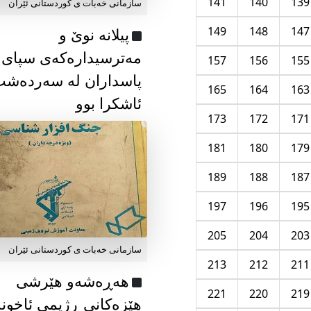
141
140
139
سازمانی خەبات ی كوردستانی ئێران
149
148
147
پیلانە نوێ و
مەترسیدارەکەی سپای
157
156
155
پاسداران لە سەردەش
165
164
163
ئاشکرا بوو
173
172
171
181
180
179
189
188
187
197
196
195
205
204
203
سازمانی خەبات ی كوردستانی ئێران
213
212
211
هەڕەشەو هێرشی
221
220
219
هێزەکانی ڕژیمی ئاخون