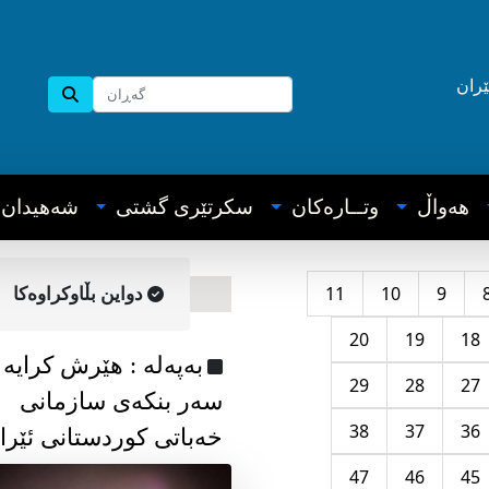
ێران
هه‌واڵ
وتــاره‌کان
سکرتێری گشتی
شه‌هیدان
11
10
9
دواین بڵاوکراوه‌کا
20
19
18
به‌په‌له‌ : هێرش کرایە
29
28
27
سەر بنکەی سازمانی
38
37
36
خەباتی کوردستانی ئێرا
47
46
45