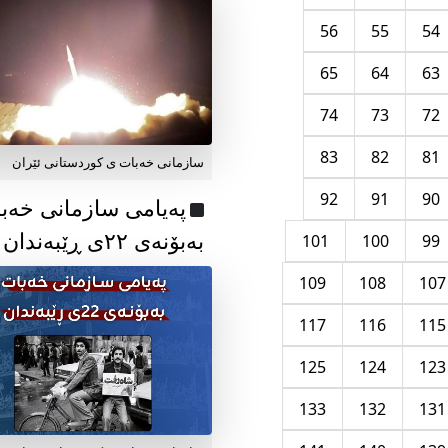
56
55
54
65
64
63
74
73
72
83
82
81
سازمانی خەبات ی کوردستانی ئێران
92
91
90
پەیامی سازمانی خەب
بەبۆنەی ۲۲ی ڕێبەندان
101
100
99
109
108
107
117
116
115
125
124
123
133
132
131