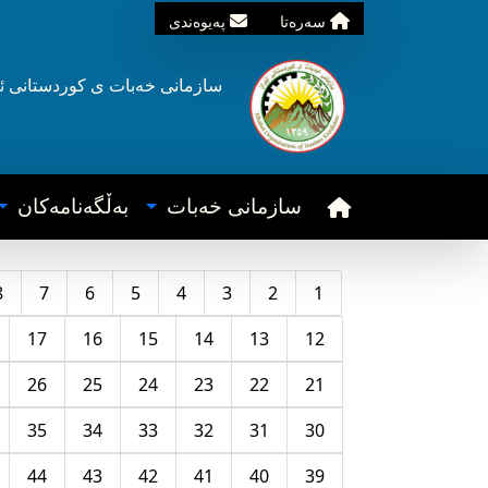
سه‌ره‌تا
په‌یوه‌ندی
سازمانی خه‌بات ی
کوردستانی
ئ
سازمانی خه‌بات
به‌ڵگه‌نامه‌کان
8
7
6
5
4
3
2
1
17
16
15
14
13
12
26
25
24
23
22
21
35
34
33
32
31
30
44
43
42
41
40
39