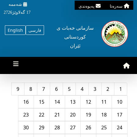
شه‌ممه‌
سه‌ره‌تا
په‌یوه‌ندی
17 گه‌لاوێژ2726
سازمانی خه‌بات ی
فارسی
English
کوردستانی
ئێران
9
8
7
6
5
4
3
2
1
16
15
14
13
12
11
10
23
22
21
20
19
18
17
30
29
28
27
26
25
24