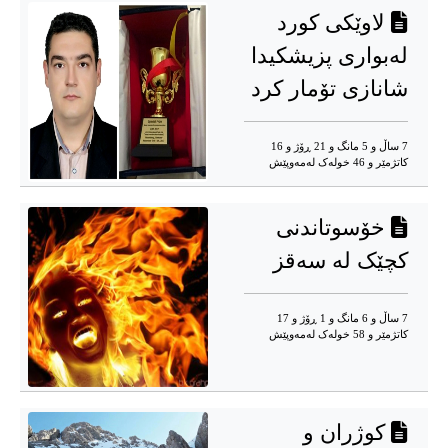
لاوێکی کورد
لەبواری پزیشکیدا
شانازی تۆمار کرد
7 ساڵ و 5 مانگ و 21 ڕۆژ و 16
کاتژمێر و 46 خوله‌ک له‌مه‌وپێش‌
خۆسوتاندنی
کچێک لە سەقز
7 ساڵ و 6 مانگ و 1 ڕۆژ و 17
کاتژمێر و 58 خوله‌ک له‌مه‌وپێش‌
کوژران و