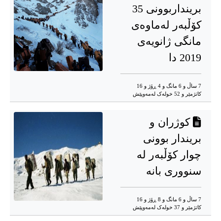
برینداربوونی 35
کۆڵبەر لەماوەی
مانگی ژانویەی
2019 دا
7 ساڵ و 6 مانگ و 4 ڕۆژ و 16
کاتژمێر و 52 خوله‌ک له‌مه‌وپێش‌
کوژران و
بریندار بوونی
چوار کۆڵبەر لە
سنووری بانە
7 ساڵ و 6 مانگ و 8 ڕۆژ و 16
کاتژمێر و 37 خوله‌ک له‌مه‌وپێش‌