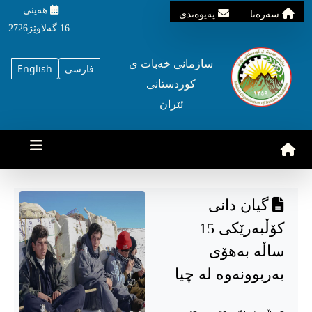
هه‌ینی
سه‌ره‌تا
په‌یوه‌ندی
16 گه‌لاوێژ2726
سازمانی خه‌بات ی
فارسی
English
کوردستانی
ئێران
گیان دانی
کۆڵبەرێکی 15
ساڵە بەهۆی
بەربوونەوە لە چیا