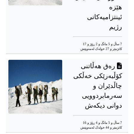
هێزە
ئینتزامیەکانی
رژیم
7 ساڵ و 5 مانگ و 2 ڕۆژ و 17
کاتژمێر و 27 خوله‌ک له‌مه‌وپێش‌
رەق هەڵاتنی
کۆڵبەرێکی خەڵکی
چاڵدێران و
سەرمابردوویی
دوانی دیکەش
7 ساڵ و 5 مانگ و 4 ڕۆژ و 16
کاتژمێر و 44 خوله‌ک له‌مه‌وپێش‌