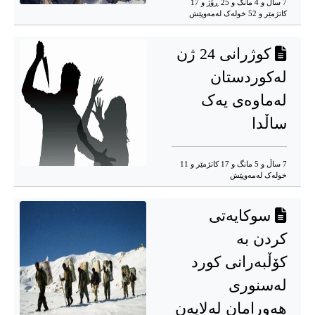
7 ساڵ و 4 مانگ و 25 ڕۆژ و 17
کاتژمێر و 52 خوله‌ک له‌مه‌وپێش‌
کوژرانی 24 ژن
لەکوردستان
لەماوەی یەک
ساڵدا
7 ساڵ و 5 مانگ و 17 کاتژمێر و 11
خوله‌ک له‌مه‌وپێش‌
سوکایەتی
کردن بە
کۆڵبەرانی کورد
لەسنوری
هەورامان لەلایەن