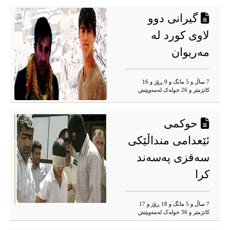
گیرانی دوو
لاوی کورد لە
مەریوان
7 ساڵ و 5 مانگ و 9 ڕۆژ و 16
کاتژمێر و 26 خوله‌ک له‌مه‌وپێش‌
حوکمی
ئێعدامی منداڵێکی
سەقزی پەسەند
کرا
7 ساڵ و 5 مانگ و 18 ڕۆژ و 17
کاتژمێر و 36 خوله‌ک له‌مه‌وپێش‌