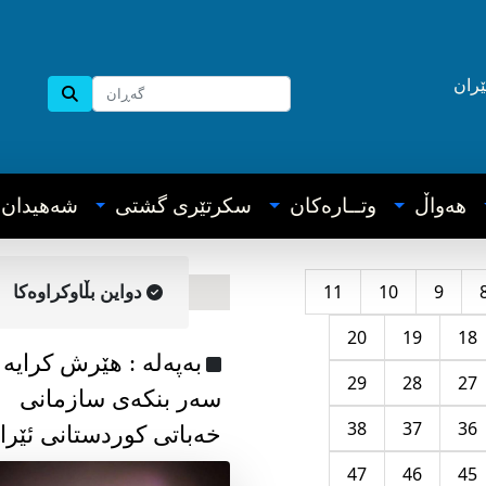
ێران
هه‌واڵ
وتــاره‌کان
سکرتێری گشتی
شه‌هیدان
11
10
9
دواین بڵاوکراوه‌کا
20
19
18
به‌په‌له‌ : هێرش کرایە
29
28
27
سەر بنکەی سازمانی
38
37
36
خەباتی کوردستانی ئێرا
47
46
45