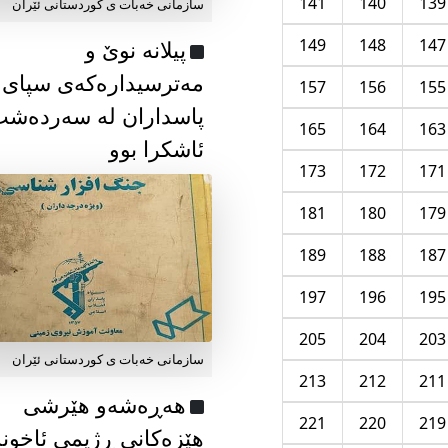
141
140
139
سازمانی خەبات ی كوردستانی ئێران
149
148
147
پیلانە نوێ و
مەترسیدارەکەی سپای
157
156
155
پاسداران لە سەردەش
165
164
163
ئاشکرا بوو
173
172
171
181
180
179
189
188
187
197
196
195
205
204
203
سازمانی خەبات ی كوردستانی ئێران
213
212
211
هەڕەشەو هێرشی
221
220
219
هێزەکانی ڕژیمی ئاخون