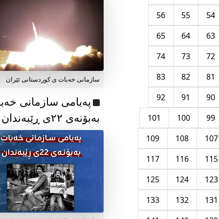
56
55
54
65
64
63
74
73
72
83
82
81
سازمانی خەبات ی کوردستانی ئێران
92
91
90
پەیامی سازمانی خەب
بەبۆنەی ۲۲ی ڕێبەندان
101
100
99
109
108
107
117
116
115
125
124
123
133
132
131