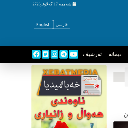
شه‌ممه‌
17 گه‌لاوێژ2726
فارسی
English
دیمانه
ئه‌رشیڤ
ن