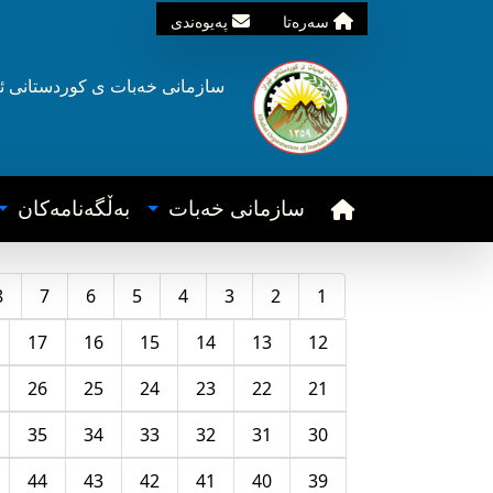
سه‌ره‌تا
په‌یوه‌ندی
سازمانی خه‌بات ی
کوردستانی
ئ
سازمانی خه‌بات
به‌ڵگه‌نامه‌کان
8
7
6
5
4
3
2
1
17
16
15
14
13
12
26
25
24
23
22
21
35
34
33
32
31
30
44
43
42
41
40
39