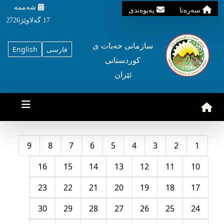
شه‌ممه‌
سه‌ره‌تا
په‌یوه‌ندی
17 گه‌لاوێژ2726
سازمانی خه‌بات ی
فارسی
English
کوردستانی
ئێران
9
8
7
6
5
4
3
2
1
16
15
14
13
12
11
10
23
22
21
20
19
18
17
30
29
28
27
26
25
24