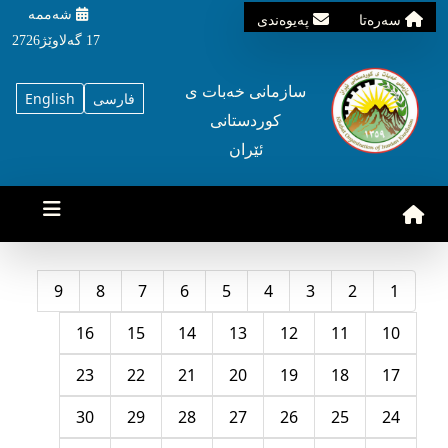
شه‌ممه‌
سه‌ره‌تا
په‌یوه‌ندی
17 گه‌لاوێژ2726
سازمانی خه‌بات ی
فارسی
English
کوردستانی
ئێران
9
8
7
6
5
4
3
2
1
16
15
14
13
12
11
10
23
22
21
20
19
18
17
30
29
28
27
26
25
24