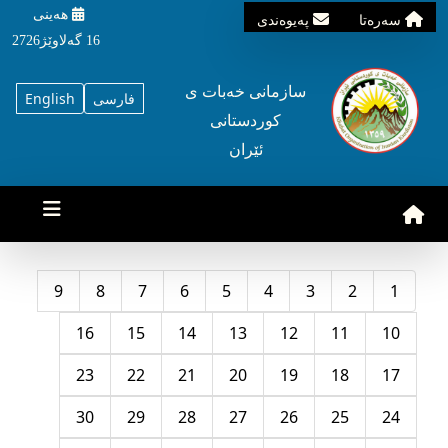
هه‌ینی
سه‌ره‌تا
په‌یوه‌ندی
16 گه‌لاوێژ2726
سازمانی خه‌بات ی
فارسی
English
کوردستانی
ئێران
9
8
7
6
5
4
3
2
1
16
15
14
13
12
11
10
23
22
21
20
19
18
17
30
29
28
27
26
25
24