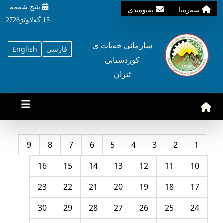
پێنچ شه‌مه‌
سه‌ره‌تا
په‌یوه‌ندی
15 گه‌لاوێژ2726
سازمانی خه‌بات ی
فارسی
English
کوردستانی
ئێران
9
8
7
6
5
4
3
2
1
16
15
14
13
12
11
10
23
22
21
20
19
18
17
30
29
28
27
26
25
24