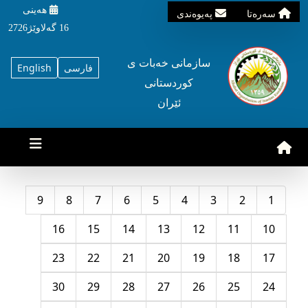
هه‌ینی
سه‌ره‌تا
په‌یوه‌ندی
16 گه‌لاوێژ2726
سازمانی خه‌بات ی
فارسی
English
کوردستانی
ئێران
9
8
7
6
5
4
3
2
1
16
15
14
13
12
11
10
23
22
21
20
19
18
17
30
29
28
27
26
25
24