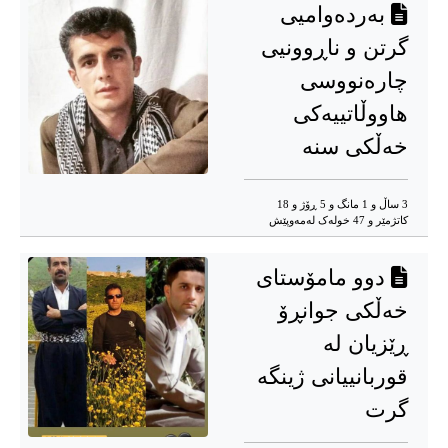
بەردەوامیی
گرتن و ناڕوونیی
چارەنووسی
هاووڵاتییەکی
خەڵکی سنە
3 ساڵ و 1 مانگ و 5 ڕۆژ و 18
کاتژمێر و 47 خوله‌ک له‌مه‌وپێش‌
دوو مامۆستای
خەڵکی جوانڕۆ
ڕێزیان لە
قوربانییانی ژینگە
گرت