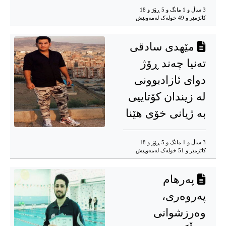
3 ساڵ و 1 مانگ و 5 ڕۆژ و 18
کاتژمێر و 49 خوله‌ک له‌مه‌وپێش‌
مێهدی سادقی
تەنیا چەند ڕۆژ
دوای ئازادبوونی
لە زیندان کۆتاییی
بە ژیانی خۆی هێنا
3 ساڵ و 1 مانگ و 5 ڕۆژ و 18
کاتژمێر و 51 خوله‌ک له‌مه‌وپێش‌
پەرهام
پەروەری،
وەرزشوانی