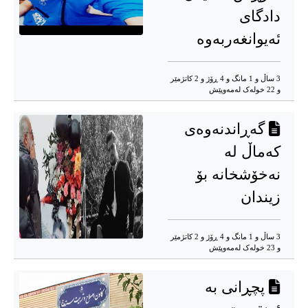
دادگای
ئەیوانغەربەوە
3 ساڵ و 1 مانگ و 4 ڕۆژ و 2 کاتژمێر
و 22 خوله‌ک له‌مه‌وپێش‌
گەڕاندنەوەی
کەماڵ لە
نەخۆشخانە بۆ
زیندان
3 ساڵ و 1 مانگ و 4 ڕۆژ و 2 کاتژمێر
و 23 خوله‌ک له‌مه‌وپێش‌
پچڕانی بە