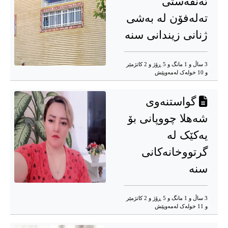
ئەنقەستی
تەلەفۆن لە بەشی
ژنانی زیندانی سنە
3 ساڵ و 1 مانگ و 5 ڕۆژ و 2 کاتژمێر
و 10 خوله‌ک له‌مه‌وپێش‌
گواستنەوی
شەهلا چووپانی بۆ
یەکێک لە
گرتووخانەکانی
سنە
3 ساڵ و 1 مانگ و 5 ڕۆژ و 2 کاتژمێر
و 11 خوله‌ک له‌مه‌وپێش‌