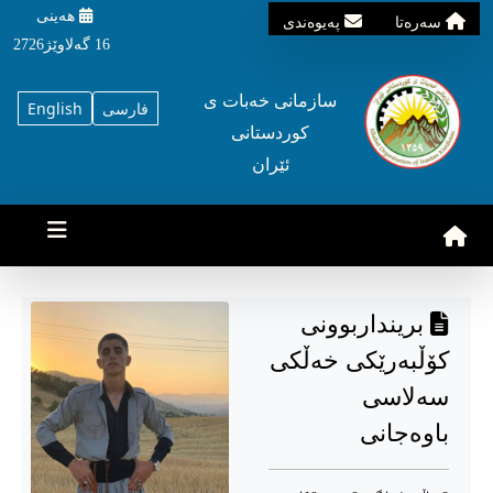
هه‌ینی
سه‌ره‌تا
په‌یوه‌ندی
16 گه‌لاوێژ2726
سازمانی خه‌بات ی
فارسی
English
کوردستانی
ئێران
برینداربوونی
کۆڵبەرێکی خەڵکی
سەلاسی
باوەجانی