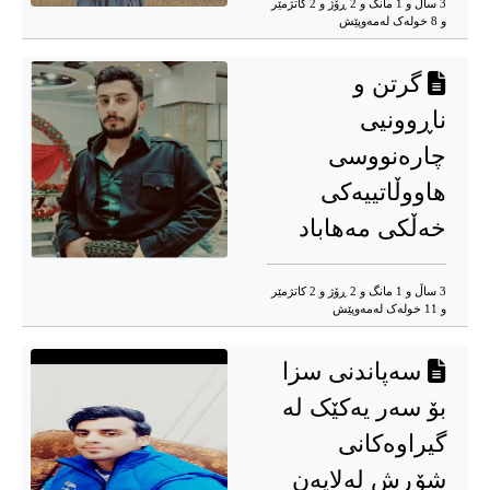
3 ساڵ و 1 مانگ و 2 ڕۆژ و 2 کاتژمێر
و 8 خوله‌ک له‌مه‌وپێش‌
گرتن و
ناڕوونیی
چارەنووسی
هاووڵاتییەکی
خەڵکی مەهاباد
3 ساڵ و 1 مانگ و 2 ڕۆژ و 2 کاتژمێر
و 11 خوله‌ک له‌مه‌وپێش‌
سەپاندنی سزا
بۆ سەر یەکێک لە
گیراوەکانی
شۆڕش لەلایەن