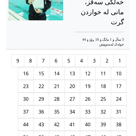
خەڵکی سەقز،
مانی لە خواردن
گرت
3 ساڵ و 1 مانگ و 10 ڕۆژ و 44
خوله‌ک له‌مه‌وپێش‌
9
8
7
6
5
4
3
2
1
16
15
14
13
12
11
10
23
22
21
20
19
18
17
30
29
28
27
26
25
24
37
36
35
34
33
32
31
44
43
42
41
40
39
38