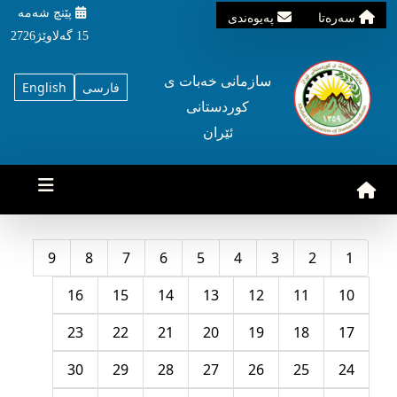
پێنچ شه‌مه‌
سه‌ره‌تا
په‌یوه‌ندی
15 گه‌لاوێژ2726
سازمانی خه‌بات ی
فارسی
English
کوردستانی
ئێران
9
8
7
6
5
4
3
2
1
16
15
14
13
12
11
10
23
22
21
20
19
18
17
30
29
28
27
26
25
24