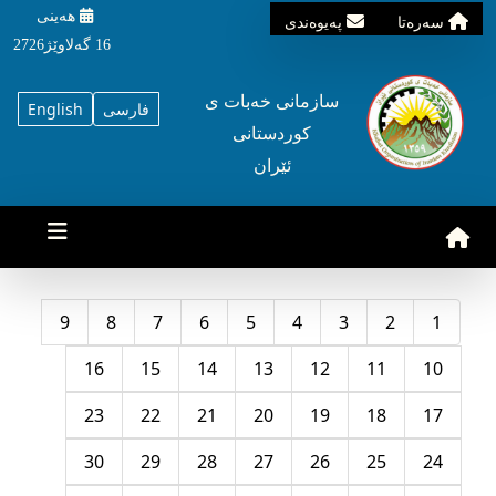
هه‌ینی
سه‌ره‌تا
په‌یوه‌ندی
16 گه‌لاوێژ2726
سازمانی خه‌بات ی
فارسی
English
کوردستانی
ئێران
9
8
7
6
5
4
3
2
1
16
15
14
13
12
11
10
23
22
21
20
19
18
17
30
29
28
27
26
25
24