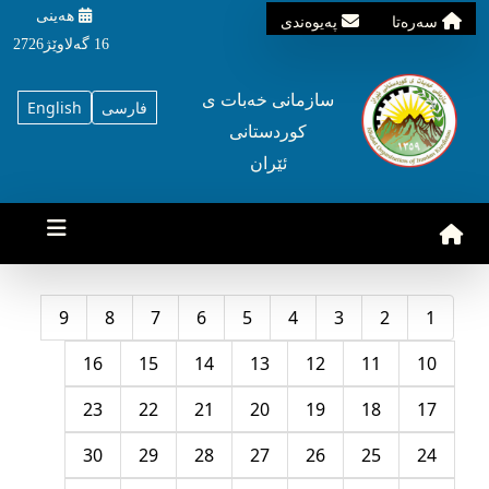
هه‌ینی
سه‌ره‌تا
په‌یوه‌ندی
16 گه‌لاوێژ2726
سازمانی خه‌بات ی
فارسی
English
کوردستانی
ئێران
9
8
7
6
5
4
3
2
1
16
15
14
13
12
11
10
23
22
21
20
19
18
17
30
29
28
27
26
25
24