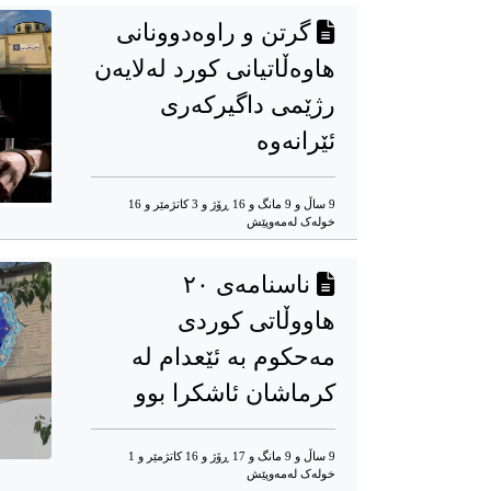
گرتن و راوەدوونانی
هاوەڵاتیانی کورد لەلایەن
رژێمی داگیرکەری
ئێرانەوە
9 ساڵ و 9 مانگ و 16 ڕۆژ و 3 کاتژمێر و 16
خوله‌ک له‌مه‌وپێش‌
ناسنامەی ٢٠
هاووڵاتی کوردی
مەحکوم بە ئێعدام لە
کرماشان ئاشکرا بوو
9 ساڵ و 9 مانگ و 17 ڕۆژ و 16 کاتژمێر و 1
خوله‌ک له‌مه‌وپێش‌