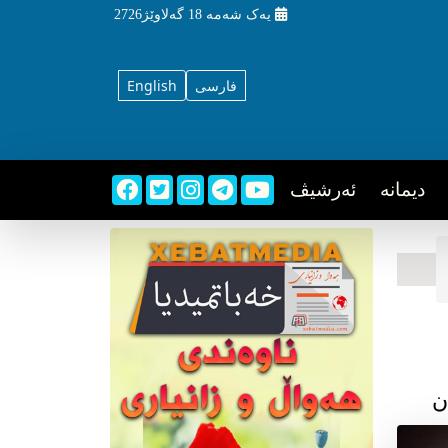
یه‌ک شه‌مه‌
18 گه‌لاوێژ2726
فارسی
English
دیمانه
ئه‌رشیڤ
ن