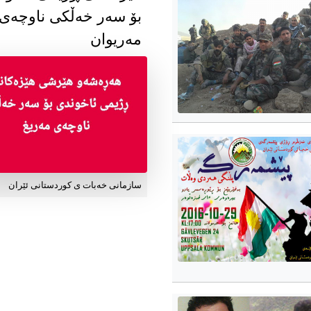
بۆ سەر خەڵکی ناوچەی
مەریوان
سازمانی خەبات ی کوردستانی ئێران