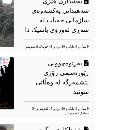
بەشداری هێزی
شەهیدانی یەکشەوەی
سازمانی خەبات لە
شەڕی ئەورۆی باشیک دا
9 ساڵ و 9 مانگ و 20 ڕۆژ و 41 خوله‌ک له‌مه‌وپێش‌
بەرێوەچوونی
رێورەسمی رۆژی
پێشمەرگە لە وەڵاتی
سوئید
9 ساڵ و 9 مانگ و 20 ڕۆژ و 15 کاتژمێر و 54
خوله‌ک له‌مه‌وپێش‌
پێشێلکاری و گرتنی