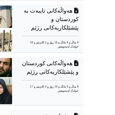
هەواڵەکانی تایبەت بە
کوردستان و
پێشێلکاریەکانی رژێم
9 ساڵ و 9 مانگ و 18 ڕۆژ و 3 کاتژمێر و 10
خوله‌ک له‌مه‌وپێش‌
هەواڵەکانی کوردستان
و پێشێلکاریەکانی رژێم
9 ساڵ و 9 مانگ و 19 ڕۆژ و 4 کاتژمێر و 17
خوله‌ک له‌مه‌وپێش‌