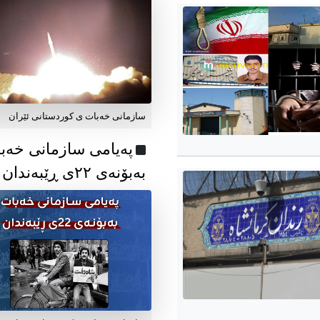
سازمانی خەبات ی کوردستانی ئێران
پەیامی سازمانی خەب
بەبۆنەی ۲۲ی ڕێبەندان