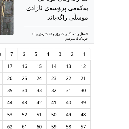
یەکەمی پرۆسەی ئازادی
موسڵی راگەیاند
9 ساڵ و 9 مانگ و 22 ڕۆژ و 23 کاتژمێر و 15
خوله‌ک له‌مه‌وپێش‌
8
7
6
5
4
3
2
1
17
16
15
14
13
12
26
25
24
23
22
21
35
34
33
32
31
30
44
43
42
41
40
39
53
52
51
50
49
48
62
61
60
59
58
57