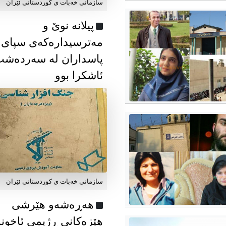
سازمانی خەبات ی كوردستانی ئێران
پیلانە نوێ و
مەترسیدارەکەی سپای
پاسداران لە سەردەش
ئاشکرا بوو
سازمانی خەبات ی كوردستانی ئێران
هەڕەشەو هێرشی
هێزەکانی ڕژیمی ئاخون