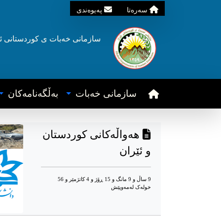
سه‌ره‌تا
په‌یوه‌ندی
سازمانی خه‌بات ی
کوردستانی
ئ
سازمانی خه‌بات
به‌ڵگه‌نامه‌کان
هەواڵەکانی کوردستان
و ئێران
9 ساڵ و 9 مانگ و 15 ڕۆژ و 4 کاتژمێر و 56
خوله‌ک له‌مه‌وپێش‌