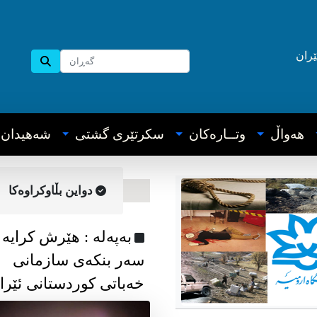
ێران
هه‌واڵ
وتــاره‌کان
سکرتێری گشتی
شه‌هیدان
دواین بڵاوکراوه‌کا
به‌په‌له‌ : هێرش کرایە
سەر بنکەی سازمانی
خەباتی کوردستانی ئێرا