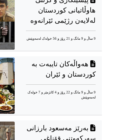
هاوڵاتیانی کوردستان
لەلایەن رژێمی ئێرانەوە
9 ساڵ و 9 مانگ و 21 ڕۆژ و 56 خوله‌ک له‌مه‌وپێش‌
هەواڵەکان تایبەت بە
کوردستان و ئێران
9 ساڵ و 9 مانگ و 22 ڕۆژ و 4 کاتژمێر و 7 خوله‌ک
له‌مه‌وپێش‌
بەرێز مەسعود بارزانی
سەرکەوتنی قۆناغی