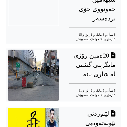
حەوتووی خۆی
بردەسەر
8 ساڵ و 3 مانگ و 1 ڕۆژ و 15
کاتژمێر و 35 خوله‌ک له‌مه‌وپێش‌
20ەمین رۆژی
مانگرتنی گشتی
لە شاری بانە
8 ساڵ و 3 مانگ و 2 ڕۆژ و 11
کاتژمێر و 38 خوله‌ک له‌مه‌وپێش‌
لێبوردنی
نێونەتەوەیی