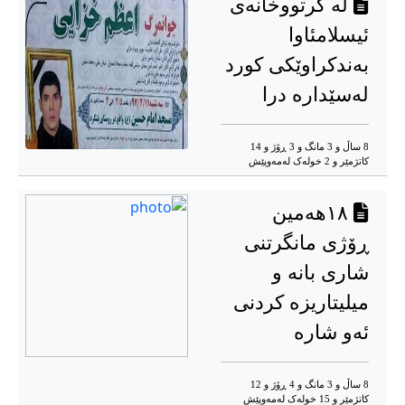
لە گرتووخانەی
ئیسلامئاوا
بەندکراوێکی کورد
لەسێدارە درا
8 ساڵ و 3 مانگ و 3 ڕۆژ و 14
کاتژمێر و 2 خوله‌ک له‌مه‌وپێش‌
١٨هەمین
ڕۆژی مانگرتنی
شاری بانە و
میلیتاریزە کردنی
ئەو شارە
8 ساڵ و 3 مانگ و 4 ڕۆژ و 12
کاتژمێر و 15 خوله‌ک له‌مه‌وپێش‌