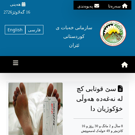
هه‌ینی
سه‌ره‌تا
په‌یوه‌ندی
16 گه‌لاوێژ2726
سازمانی خه‌بات ی
فارسی
English
کوردستانی
ئێران
سێ قوتابی کچ
لە نەغەدە هەوڵی
خۆکوژیان دا
8 ساڵ و 2 مانگ و 30 ڕۆژ و 16
کاتژمێر و 49 خوله‌ک له‌مه‌وپێش‌