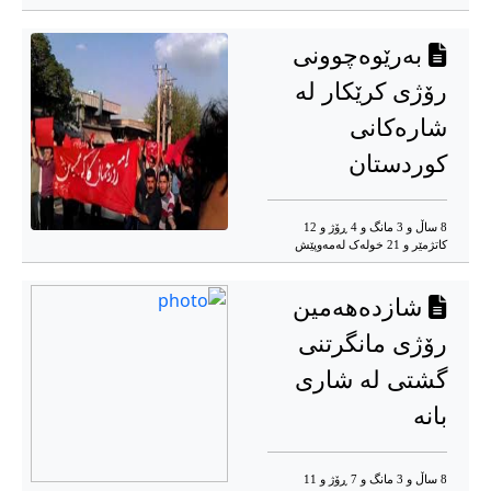
بەرێوەچوونی
رۆژی کرێکار لە
شارەکانی
کوردستان
8 ساڵ و 3 مانگ و 4 ڕۆژ و 12
کاتژمێر و 21 خوله‌ک له‌مه‌وپێش‌
شازدەهەمین
رۆژی مانگرتنی
گشتی لە شاری
بانە
8 ساڵ و 3 مانگ و 7 ڕۆژ و 11