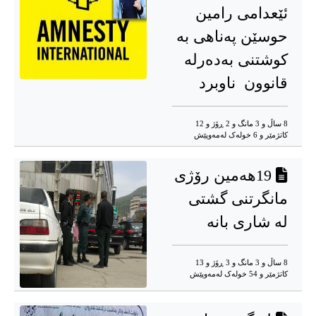
ئێعدامی رامین
حوسێن پەناهی بە
کوشتنی بەدەرلە
قانوون ناوبرد
8 ساڵ و 3 مانگ و 2 ڕۆژ و 12
کاتژمێر و 6 خوله‌ک له‌مه‌وپێش‌
19هەمین رۆژی
مانگرتنی گشتی
لە شاری بانە
8 ساڵ و 3 مانگ و 3 ڕۆژ و 13
کاتژمێر و 54 خوله‌ک له‌مه‌وپێش‌