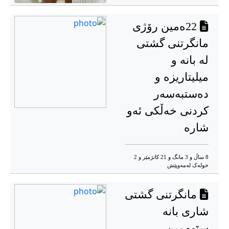
22ەمین رۆژی
مانگرتنی گشتی
لە بانە و
میلیتاریزە و
دەستبەسەر
کردنی خەڵکی ئەو
شاره
8 ساڵ و 3 مانگ و 21 کاتژمێر و 2
خوله‌ک له‌مه‌وپێش‌
مانگرتنی گشتی
شاری بانە
سێهەمین