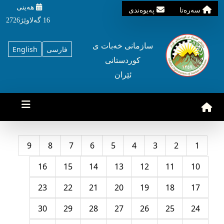
هه‌ینی
سه‌ره‌تا
په‌یوه‌ندی
16 گه‌لاوێژ2726
سازمانی خه‌بات ی
فارسی
English
کوردستانی
ئێران
9
8
7
6
5
4
3
2
1
16
15
14
13
12
11
10
23
22
21
20
19
18
17
30
29
28
27
26
25
24