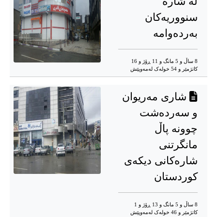
لە شاره
سنووریەکان
بەردەوامە
8 ساڵ و 5 مانگ و 11 ڕۆژ و 16
کاتژمێر و 54 خوله‌ک له‌مه‌وپێش‌
شاری مەریوان
و سەردەشت
چوونە پاڵ
مانگرتنی
شارەکانی دیکەی
کوردستان
8 ساڵ و 5 مانگ و 13 ڕۆژ و 1
کاتژمێر و 46 خوله‌ک له‌مه‌وپێش‌