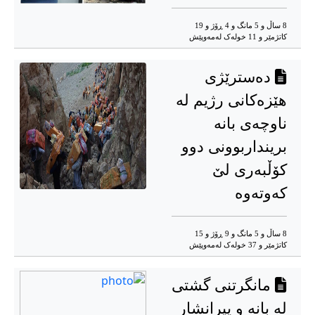
8 ساڵ و 5 مانگ و 4 ڕۆژ و 19
کاتژمێر و 11 خوله‌ک له‌مه‌وپێش‌
دەسترێژی
هێزەکانی رژیم لە
ناوچەی بانە
برینداربوونی دوو
کۆڵبەری لێ
کەوتەوە
8 ساڵ و 5 مانگ و 9 ڕۆژ و 15
کاتژمێر و 37 خوله‌ک له‌مه‌وپێش‌
مانگرتنی گشتی
لە بانە و پیرانشار