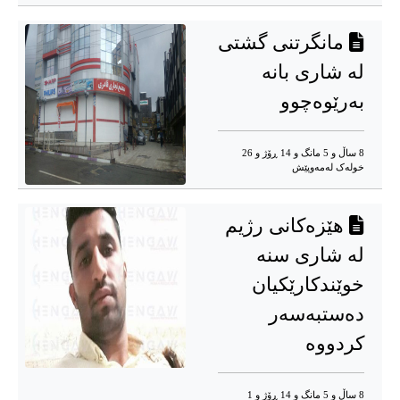
مانگرتنی گشتی
لە شاری بانە
بەرێوەچوو
8 ساڵ و 5 مانگ و 14 ڕۆژ و 26
خوله‌ک له‌مه‌وپێش‌
هێزەکانی رژیم
لە شاری سنە
خوێندکارێکیان
دەستبەسەر
کردووە
8 ساڵ و 5 مانگ و 14 ڕۆژ و 1