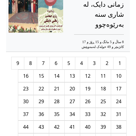
زمانی دایک، لە
شاری سنە
بەرێوەچوو
8 ساڵ و 5 مانگ و 15 ڕۆژ و 17
کاتژمێر و 49 خوله‌ک له‌مه‌وپێش‌
9
8
7
6
5
4
3
2
1
16
15
14
13
12
11
10
23
22
21
20
19
18
17
30
29
28
27
26
25
24
37
36
35
34
33
32
31
44
43
42
41
40
39
38