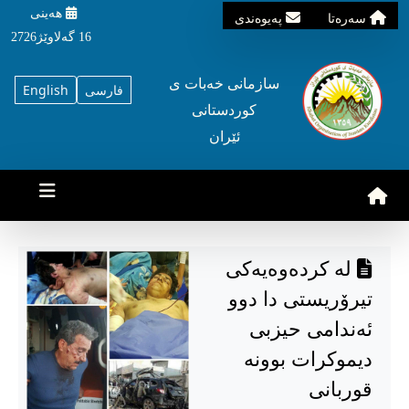
هه‌ینی
سه‌ره‌تا
په‌یوه‌ندی
16 گه‌لاوێژ2726
سازمانی خه‌بات ی
فارسی
English
کوردستانی
ئێران
لە کردەوەیەکی
تیرۆریستی دا دوو
ئەندامی حیزبی
دیموکرات بوونە
قوربانی