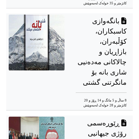
کاتژمێر و 35 خوله‌ک له‌مه‌وپێش‌
بانگەوازی
کاسبکاران،
کۆڵبەران،
بازاڕیان و
چالاکانی مەدەنیی
شاری بانه بۆ
مانگرتنی گشتی
8 ساڵ و 5 مانگ و 14 ڕۆژ و 20
کاتژمێر و 28 خوله‌ک له‌مه‌وپێش‌
ڕێوڕەسمی
رۆژی جیهانیی