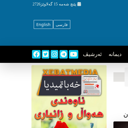
پێنچ شه‌مه‌
15 گه‌لاوێژ2726
فارسی
English
دیمانه
ئه‌رشیڤ
ن