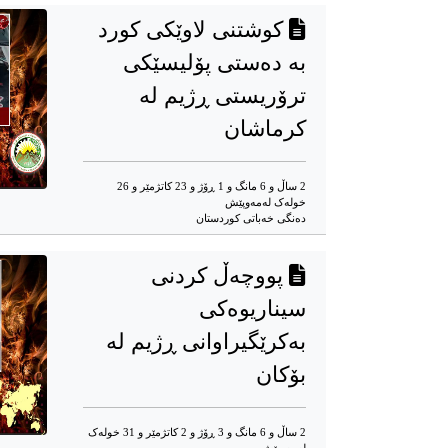
کوشتنی لاوێکی کورد
بە دەستی پۆلیسێکی
ترۆریستی ڕژیم لە
کرماشان
2 ساڵ و 6 مانگ و 1 ڕۆژ و 23 کاتژمێر و 26
خوله‌ک له‌مه‌وپێش‌
دەنگی خەباتی کوردستان
پووچەڵ کردنی
سیناریوەکی
بەکرێگیراوانی ڕژیم لە
بۆکان
2 ساڵ و 6 مانگ و 3 ڕۆژ و 2 کاتژمێر و 31 خوله‌ک