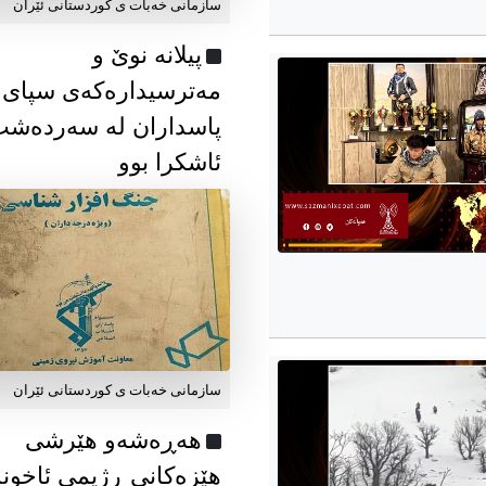
سازمانی خەبات ی كوردستانی ئێران
پیلانە نوێ و
مەترسیدارەکەی سپای
پاسداران لە سەردەش
ئاشکرا بوو
سازمانی خەبات ی كوردستانی ئێران
هەڕەشەو هێرشی
هێزەکانی ڕژیمی ئاخون