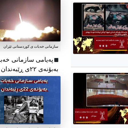
سازمانی خەبات ی کوردستانی ئێران
پەیامی سازمانی خەب
بەبۆنەی ۲۲ی ڕێبەندان