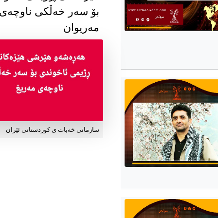
بۆ سەر خەڵکی ناوچەی
مەریوان
سازمانی خەبات ی کوردستانی ئێران