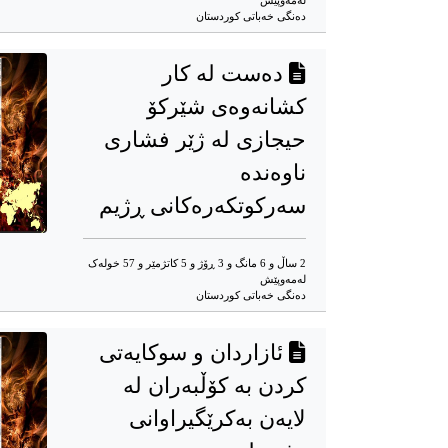
له‌مه‌وپێش‌
دەنگی خەباتی کوردستان
دەست لە کار
کشانەوەی شێركۆ
حیجازی لە ژێر فشاری
ناوەندە
سەرکوتکەرەکانی ڕژیم
2 ساڵ و 6 مانگ و 3 ڕۆژ و 5 کاتژمێر و 57 خوله‌ک
له‌مه‌وپێش‌
دەنگی خەباتی کوردستان
ئازاردان و سوکایەتی
کردن بە کۆڵبەران لە
لایەن بەکرێگیراوانی