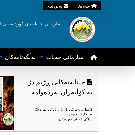
سه‌ره‌تا
په‌یوه‌ندی
سازمانی خه‌بات ی
کوردستانی
ئ
سازمانی خه‌بات
به‌ڵگه‌نامه‌کان
جینایەتەکانی ڕژیم دژ
بە کۆڵبەران بەردەوامە
2 ساڵ و 6 مانگ و 1 ڕۆژ و 23 کاتژمێر و 25
خوله‌ک له‌مه‌وپێش‌
دەنگی خەباتی کوردستان