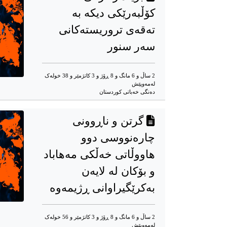
کۆڵبەرێکی دیکە بە
تەقەی تروریستەکانی
سەر سنور
2 ساڵ و 6 مانگ و 8 ڕۆژ و 3 کاتژمێر و 38 خوله‌ک
له‌مه‌وپێش‌
دەنگی خەباتی کوردستان
گرتن و ناڕوونی
چارەنووسی دوو
هاووڵاتی خەڵكی مەهاباد
و بۆکان لە لایەن
بەكرێگیراوانی ڕژیمەوە
2 ساڵ و 6 مانگ و 8 ڕۆژ و 3 کاتژمێر و 56 خوله‌ک
له‌مه‌وپێش‌