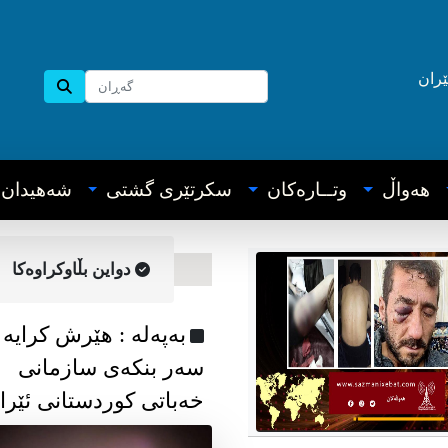
ێران
هه‌واڵ
وتــاره‌کان
سکرتێری گشتی
شه‌هیدان
دواین بڵاوکراوه‌کا
به‌په‌له‌ : هێرش کرایە
سەر بنکەی سازمانی
خەباتی کوردستانی ئێرا