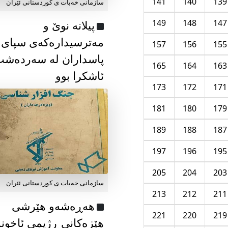
141
140
139
سازمانی خەبات ی كوردستانی ئێران
149
148
147
پیلانە نوێ و
مەترسیدارەکەی سپای
157
156
155
پاسداران لە سەردەش
165
164
163
ئاشکرا بوو
173
172
171
181
180
179
189
188
187
197
196
195
205
204
203
سازمانی خەبات ی كوردستانی ئێران
213
212
211
هەڕەشەو هێرشی
221
220
219
هێزەکانی ڕژیمی ئاخون