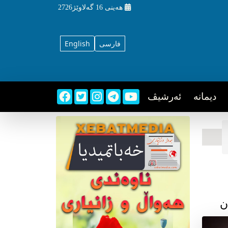
هه‌ینی
16 گه‌لاوێژ2726
فارسی
English
دیمانه
ئه‌رشیڤ
ن