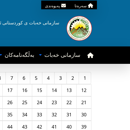
سه‌ره‌تا
په‌یوه‌ندی
سازمانی خه‌بات ی
کوردستانی
ئ
سازمانی خه‌بات
به‌ڵگه‌نامه‌کان
8
7
6
5
4
3
2
1
17
16
15
14
13
12
26
25
24
23
22
21
35
34
33
32
31
30
44
43
42
41
40
39