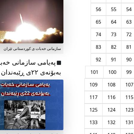
56
55
54
65
64
63
74
73
72
83
82
81
سازمانی خەبات ی کوردستانی ئێران
92
91
90
پەیامی سازمانی خەب
بەبۆنەی ۲۲ی ڕێبەندان
101
100
99
109
108
107
117
116
115
125
124
123
133
132
131