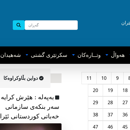
ێران
هه‌واڵ
وتــاره‌کان
سکرتێری گشتی
شه‌هیدان
11
10
9
دواین بڵاوکراوه‌کا
20
19
18
به‌په‌له‌ : هێرش کرایە
29
28
27
سەر بنکەی سازمانی
38
37
36
خەباتی کوردستانی ئێرا
47
46
45