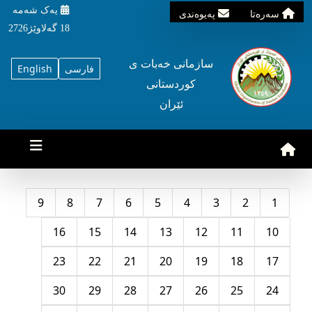
یه‌ک شه‌مه‌
سه‌ره‌تا
په‌یوه‌ندی
18 گه‌لاوێژ2726
سازمانی خه‌بات ی
فارسی
English
کوردستانی
ئێران
9
8
7
6
5
4
3
2
1
16
15
14
13
12
11
10
23
22
21
20
19
18
17
30
29
28
27
26
25
24