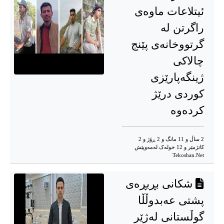
ئیتلاعات ماوەی
راگرتن لە
گرتووخانەی پێنج
چالاکی
ژینگەپارێزی
کوردی درێژ
کردەوە
2 ساڵ و 11 مانگ و 2 ڕۆژ و 2
کاتژمێر و 12 خوله‌ک له‌مه‌وپێش‌
Tekoshan.Net
شكانی بڕبڕەی
پشتی عەبدوڵڵا
گوڵستانی لەژێر