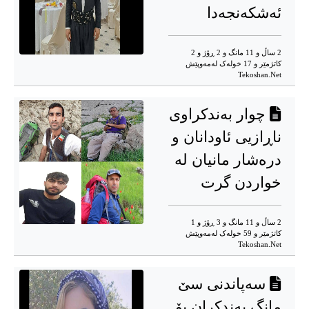
ئەشكەنجەدا
2 ساڵ و 11 مانگ و 2 ڕۆژ و 2
کاتژمێر و 17 خوله‌ک له‌مه‌وپێش‌
Tekoshan.Net
چوار بەندکراوی
ناڕازیی ئاودانان و
درەشار مانیان لە
خواردن گرت
2 ساڵ و 11 مانگ و 3 ڕۆژ و 1
کاتژمێر و 59 خوله‌ک له‌مه‌وپێش‌
Tekoshan.Net
سەپاندنی سێ
مانگ بەندکران بۆ