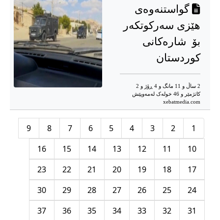
گواستنه‌وه‌ی
هێزی سه‌ركوتكەر
بۆ شارەکانی
کوردستان
2 ساڵ و 11 مانگ و 4 ڕۆژ و 2
کاتژمێر و 46 خوله‌ک له‌مه‌وپێش‌
xebatmedia.com
9
8
7
6
5
4
3
2
1
16
15
14
13
12
11
10
23
22
21
20
19
18
17
30
29
28
27
26
25
24
37
36
35
34
33
32
31