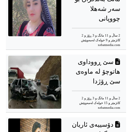
سەر شەهلا
چووپانی
2 ساڵ و 11 مانگ و 3 ڕۆژ و 2
کاتژمێر و 9 خوله‌ک له‌مه‌وپێش‌
xebatmedia.com
سێ ڕووداوی
هاتوچۆ لە ماوەی
سێ ڕۆژدا
2 ساڵ و 11 مانگ و 3 ڕۆژ و 2
کاتژمێر و 15 خوله‌ک له‌مه‌وپێش‌
xebatmedia.com
دۆسییەی ئاریان