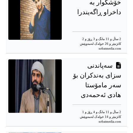
خۆشگوار بە
داخراو ڕاگەیندرا
2 ساڵ و 11 مانگ و 3 ڕۆژ و 2
کاتژمێر و 26 خوله‌ک له‌مه‌وپێش‌
xebatmedia.com
سەپاندنی
سزای بەندکران بۆ
سەر مامۆستا
هادی ئەحمەدی
2 ساڵ و 11 مانگ و 4 ڕۆژ و 1
کاتژمێر و 14 خوله‌ک له‌مه‌وپێش‌
xebatmedia.com