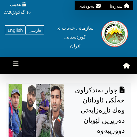
هه‌ینی
سه‌ره‌تا
په‌یوه‌ندی
16 گه‌لاوێژ2726
سازمانی خه‌بات ی
فارسی
English
کوردستانی
ئێران
چوار بەندکراوی
خەڵکی ئاودانان
وەك ناڕەزایەتی
دەربڕین لێویان
دوورییەوە