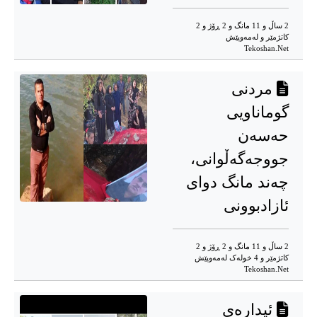
2 ساڵ و 11 مانگ و 2 ڕۆژ و 2
کاتژمێر و له‌مه‌وپێش‌
Tekoshan.Net
مردنی
گوماناویی
حەسەن
جووجەگەڵوانی،
چەند مانگ دوای
ئازادبوونی
2 ساڵ و 11 مانگ و 2 ڕۆژ و 2
کاتژمێر و 4 خوله‌ک له‌مه‌وپێش‌
Tekoshan.Net
ئیدارەی