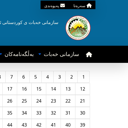
سه‌ره‌تا
په‌یوه‌ندی
سازمانی خه‌بات ی
کوردستانی
ئ
سازمانی خه‌بات
به‌ڵگه‌نامه‌کان
8
7
6
5
4
3
2
1
17
16
15
14
13
12
26
25
24
23
22
21
35
34
33
32
31
30
44
43
42
41
40
39