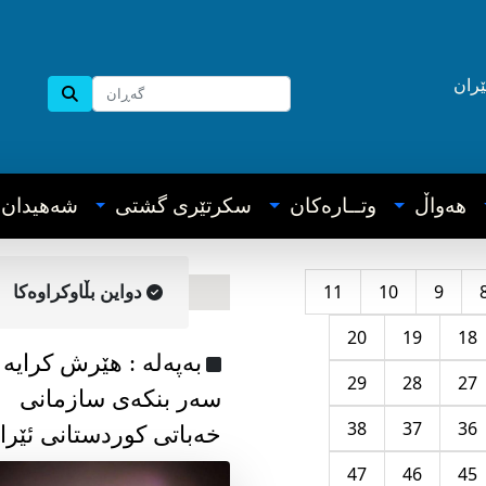
ێران
هه‌واڵ
وتــاره‌کان
سکرتێری گشتی
شه‌هیدان
11
10
9
دواین بڵاوکراوه‌کا
20
19
18
به‌په‌له‌ : هێرش کرایە
29
28
27
سەر بنکەی سازمانی
38
37
36
خەباتی کوردستانی ئێرا
47
46
45