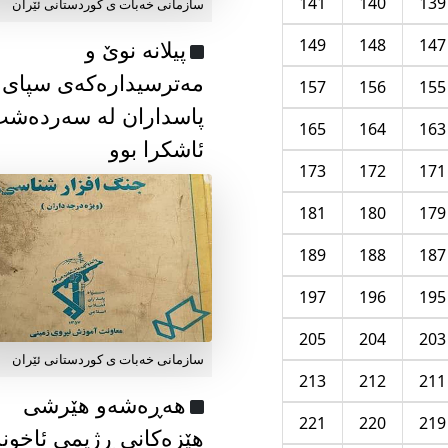
141
140
139
سازمانی خەبات ی كوردستانی ئێران
149
148
147
پیلانە نوێ و
مەترسیدارەکەی سپای
157
156
155
پاسداران لە سەردەش
165
164
163
ئاشکرا بوو
173
172
171
181
180
179
189
188
187
197
196
195
205
204
203
سازمانی خەبات ی كوردستانی ئێران
213
212
211
هەڕەشەو هێرشی
221
220
219
هێزەکانی ڕژیمی ئاخون