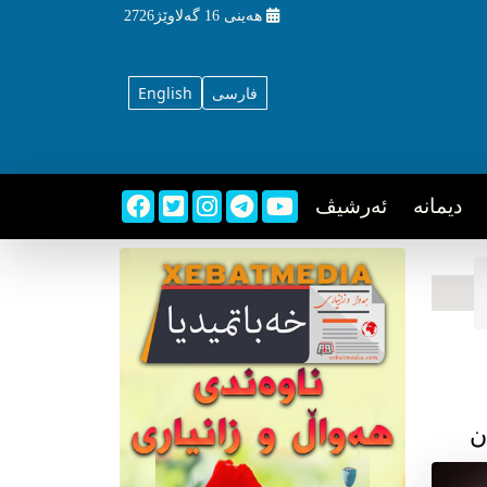
هه‌ینی
16 گه‌لاوێژ2726
فارسی
English
دیمانه
ئه‌رشیڤ
ن