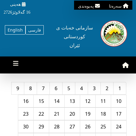
هه‌ینی
سه‌ره‌تا
په‌یوه‌ندی
16 گه‌لاوێژ2726
سازمانی خه‌بات ی
فارسی
English
کوردستانی
ئێران
9
8
7
6
5
4
3
2
1
16
15
14
13
12
11
10
23
22
21
20
19
18
17
30
29
28
27
26
25
24