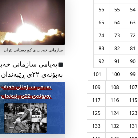
56
55
54
65
64
63
74
73
72
83
82
81
سازمانی خەبات ی کوردستانی ئێران
92
91
90
پەیامی سازمانی خەب
بەبۆنەی ۲۲ی ڕێبەندان
101
100
99
109
108
107
117
116
115
125
124
123
133
132
131