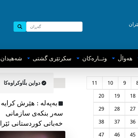
ێران
هه‌واڵ
وتــاره‌کان
سکرتێری گشتی
شه‌هیدان
11
10
9
دواین بڵاوکراوه‌کا
20
19
18
به‌په‌له‌ : هێرش کرایە
29
28
27
سەر بنکەی سازمانی
38
37
36
خەباتی کوردستانی ئێرا
47
46
45