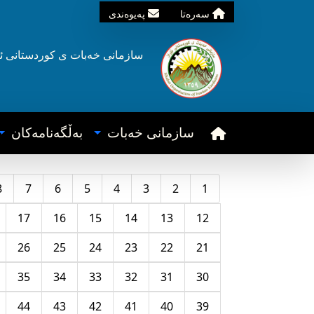
سه‌ره‌تا
په‌یوه‌ندی
سازمانی خه‌بات ی
کوردستانی
ئ
سازمانی خه‌بات
به‌ڵگه‌نامه‌کان
8
7
6
5
4
3
2
1
17
16
15
14
13
12
26
25
24
23
22
21
35
34
33
32
31
30
44
43
42
41
40
39