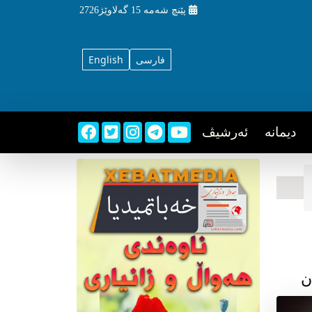
پێنچ شه‌مه‌
15 گه‌لاوێژ2726
فارسی
English
دیمانه
ئه‌رشیڤ
ن