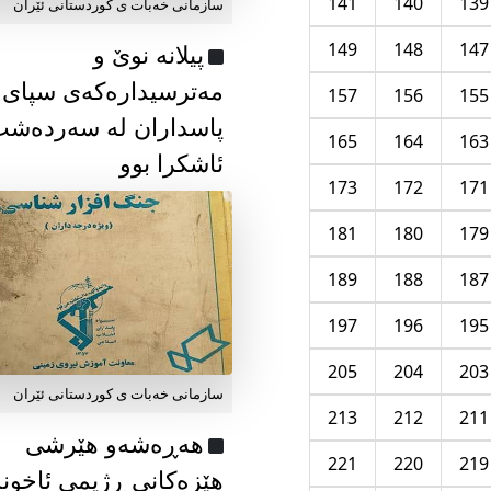
141
140
139
سازمانی خەبات ی كوردستانی ئێران
149
148
147
پیلانە نوێ و
مەترسیدارەکەی سپای
157
156
155
پاسداران لە سەردەش
165
164
163
ئاشکرا بوو
173
172
171
181
180
179
189
188
187
197
196
195
205
204
203
سازمانی خەبات ی كوردستانی ئێران
213
212
211
هەڕەشەو هێرشی
221
220
219
هێزەکانی ڕژیمی ئاخون