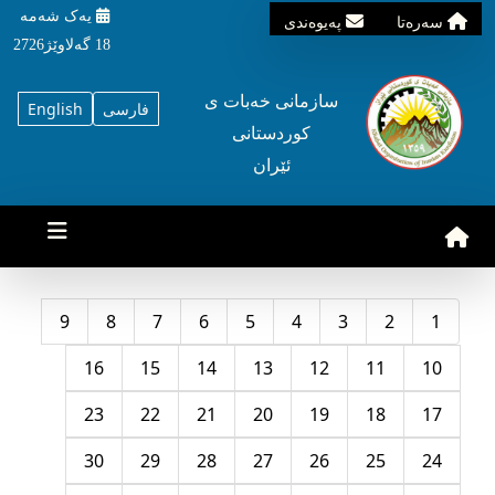
یه‌ک شه‌مه‌
سه‌ره‌تا
په‌یوه‌ندی
18 گه‌لاوێژ2726
سازمانی خه‌بات ی
فارسی
English
کوردستانی
ئێران
9
8
7
6
5
4
3
2
1
16
15
14
13
12
11
10
23
22
21
20
19
18
17
30
29
28
27
26
25
24