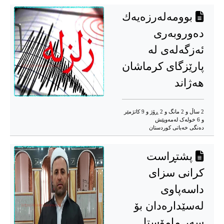
بوومەلەرزەیەك
دەوروبەری
ئەزگەلەی لە
پارێزگای کرماشان
هەژاند
2 ساڵ و 2 مانگ و 2 ڕۆژ و 9 کاتژمێر
و 6 خوله‌ک له‌مه‌وپێش‌
دەنگی خەباتی کوردستان
پشتڕاست
کرانی سزای
داسەپاوی
لەسێدارەدان بۆ
سەر مامۆستا