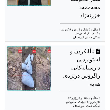
محەممەد
خزرنەژاد
2 ساڵ و 2 مانگ و 2 ڕۆژ و 9 کاتژمێر
و 13 خوله‌ک له‌مه‌وپێش‌
دەنگی خەباتی کوردستان
تاڵانکردن و
لەنێوبردنی
دارستانەکانی
زاگرۆس درێژەی
هەیە
2 ساڵ و 2 مانگ و 3 ڕۆژ و 12
کاتژمێر و 43 خوله‌ک له‌مه‌وپێش‌
دەنگی خەباتی کوردستان