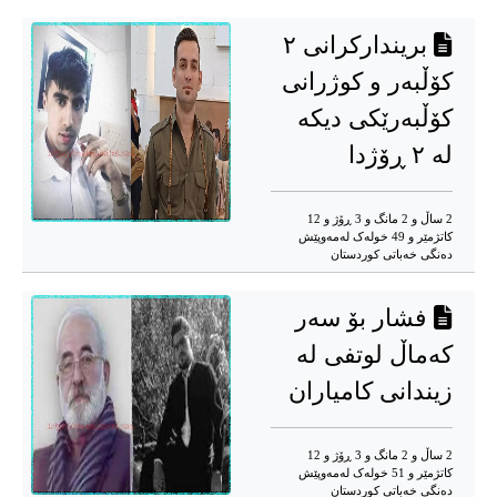
بریندارکرانی ۲
کۆڵبەر و کوژرانی
کۆڵبەرێکی دیکە
لە ۲ ڕۆژدا
2 ساڵ و 2 مانگ و 3 ڕۆژ و 12
کاتژمێر و 49 خوله‌ک له‌مه‌وپێش‌
دەنگی خەباتی کوردستان
فشار بۆ سەر
کەماڵ لوتفی لە
زیندانی کامیاران
2 ساڵ و 2 مانگ و 3 ڕۆژ و 12
کاتژمێر و 51 خوله‌ک له‌مه‌وپێش‌
دەنگی خەباتی کوردستان