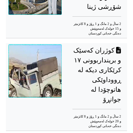
شۆڕشی ژینا
2 ساڵ و 2 مانگ و 1 ڕۆژ و 8 کاتژمێر
و 15 خوله‌ک له‌مه‌وپێش‌
دەنگی خەباتی کوردستان
کوژران کەسێک
و برینداربوونی ۱۷
کرێکاری دیکە لە
ڕووداوێکی
هاتوچۆدا لە
جوانڕۆ
2 ساڵ و 2 مانگ و 1 ڕۆژ و 8 کاتژمێر
و 20 خوله‌ک له‌مه‌وپێش‌
دەنگی خەباتی کوردستان