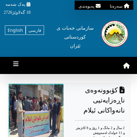
یه‌ک شه‌مه‌
سه‌ره‌تا
په‌یوه‌ندی
18 گه‌لاوێژ2726
سازمانی خه‌بات ی
فارسی
English
کوردستانی
ئێران
کۆبوونەوەی
ناڕەزایەتیی
نانەواکانی ئیلام
2 ساڵ و 2 مانگ و 1 ڕۆژ و 8 کاتژمێر
و 11 خوله‌ک له‌مه‌وپێش‌