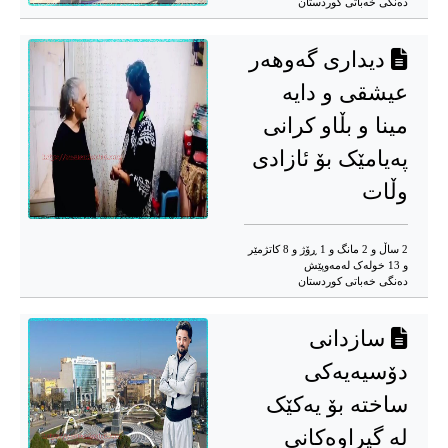
دەنگی خەباتی کوردستان
دیداری گەوهەر
عیشقی و دایە
مینا و بڵاو کرانی
پەیامێک بۆ ئازادی
وڵات
2 ساڵ و 2 مانگ و 1 ڕۆژ و 8 کاتژمێر
و 13 خوله‌ک له‌مه‌وپێش‌
دەنگی خەباتی کوردستان
سازدانی
دۆسیەیەکی
ساختە بۆ یەکێک
لە گیراوەکانی