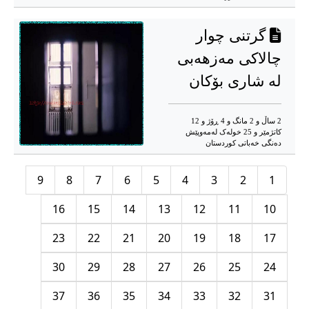
گرتنی چوار
چالاکی مەزهەبی
لە شاری بۆکان
2 ساڵ و 2 مانگ و 4 ڕۆژ و 12
کاتژمێر و 25 خوله‌ک له‌مه‌وپێش‌
دەنگی خەباتی کوردستان
9
8
7
6
5
4
3
2
1
16
15
14
13
12
11
10
23
22
21
20
19
18
17
30
29
28
27
26
25
24
37
36
35
34
33
32
31