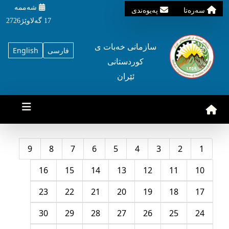
شه‌ممه‌
سه‌ره‌تا
په‌یوه‌ندی
17 گه‌لاوێژ2726
سازمانی خه‌بات ی
فارسی
English
کوردستانی
ئێران
9
8
7
6
5
4
3
2
1
16
15
14
13
12
11
10
23
22
21
20
19
18
17
30
29
28
27
26
25
24