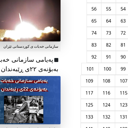
56
55
54
65
64
63
74
73
72
83
82
81
سازمانی خەبات ی کوردستانی ئێران
92
91
90
پەیامی سازمانی خەب
بەبۆنەی ۲۲ی ڕێبەندان
101
100
99
109
108
107
117
116
115
125
124
123
133
132
131