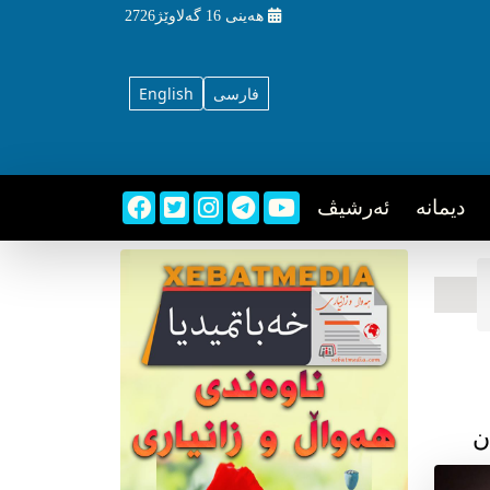
هه‌ینی
16 گه‌لاوێژ2726
فارسی
English
دیمانه
ئه‌رشیڤ
ن