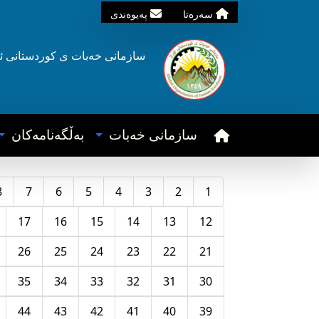
سه‌ره‌تا
په‌یوه‌ندی
سازمانی خه‌بات ی
کوردستانی
ئ
سازمانی خه‌بات
به‌ڵگه‌نامه‌کان
8
7
6
5
4
3
2
1
17
16
15
14
13
12
26
25
24
23
22
21
35
34
33
32
31
30
44
43
42
41
40
39