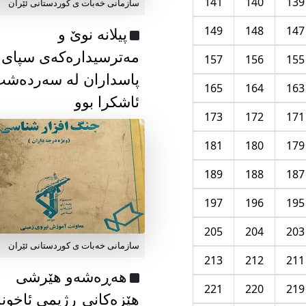
141
140
139
سازمانی خەبات ی كوردستانی ئێران
149
148
147
پیلانە نوێ و
مەترسیدارەکەی سپای
157
156
155
پاسداران لە سەردەش
165
164
163
ئاشکرا بوو
173
172
171
181
180
179
189
188
187
197
196
195
205
204
203
سازمانی خەبات ی كوردستانی ئێران
213
212
211
هەڕەشەو هێرشی
221
220
219
هێزەکانی ڕژیمی ئاخون