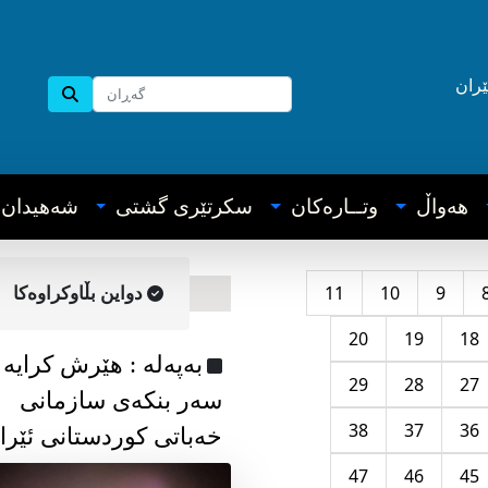
ێران
هه‌واڵ
وتــاره‌کان
سکرتێری گشتی
شه‌هیدان
11
10
9
دواین بڵاوکراوه‌کا
20
19
18
به‌په‌له‌ : هێرش کرایە
29
28
27
سەر بنکەی سازمانی
38
37
36
خەباتی کوردستانی ئێرا
47
46
45