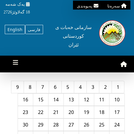
یه‌ک شه‌مه‌
سه‌ره‌تا
په‌یوه‌ندی
18 گه‌لاوێژ2726
سازمانی خه‌بات ی
فارسی
English
کوردستانی
ئێران
9
8
7
6
5
4
3
2
1
16
15
14
13
12
11
10
23
22
21
20
19
18
17
30
29
28
27
26
25
24