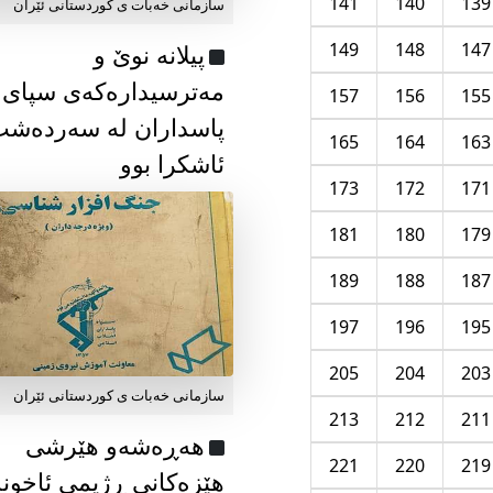
141
140
139
سازمانی خەبات ی كوردستانی ئێران
149
148
147
پیلانە نوێ و
مەترسیدارەکەی سپای
157
156
155
پاسداران لە سەردەش
165
164
163
ئاشکرا بوو
173
172
171
181
180
179
189
188
187
197
196
195
205
204
203
سازمانی خەبات ی كوردستانی ئێران
213
212
211
هەڕەشەو هێرشی
221
220
219
هێزەکانی ڕژیمی ئاخون