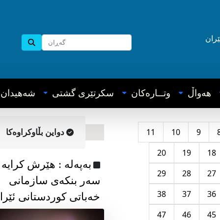
ێران
هه‌واڵ
وتــاره‌کان
سکرتێری گشتی
شه‌هیدان
11
10
9
دواین بڵاوکراوه‌کا
20
19
18
به‌په‌له‌ : هێرش کرایە
29
28
27
سەر بنکەی سازمانی
38
37
36
خەباتی کوردستانی ئێرا
47
46
45