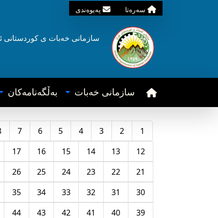
سه‌ره‌تا
په‌یوه‌ندی
سازمانی خه‌بات ی
کوردستانی
ئ
سازمانی خه‌بات
به‌ڵگه‌نامه‌کان
8
7
6
5
4
3
2
1
17
16
15
14
13
12
26
25
24
23
22
21
35
34
33
32
31
30
44
43
42
41
40
39