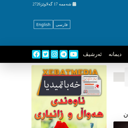
شه‌ممه‌
17 گه‌لاوێژ2726
فارسی
English
دیمانه
ئه‌رشیڤ
ن