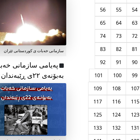
56
55
54
65
64
63
74
73
72
83
82
81
سازمانی خەبات ی کوردستانی ئێران
92
91
90
پەیامی سازمانی خەب
بەبۆنەی ۲۲ی ڕێبەندان
101
100
99
109
108
107
117
116
115
125
124
123
133
132
131