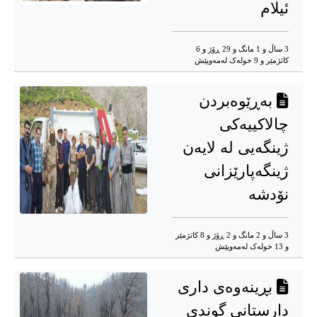
ئیلام
3 ساڵ و 1 مانگ و 29 ڕۆژ و 6
کاتژمێر و 9 خوله‌ک له‌مه‌وپێش‌
بەڕێوەبردن
چالاکییەکی
ژینگەیی لە لایەن
ژینگەپارێزانی
نۆدشە
3 ساڵ و 2 مانگ و 2 ڕۆژ و 8 کاتژمێر
و 13 خوله‌ک له‌مه‌وپێش‌
بڕینەوەی داری
دارستانی گوندی