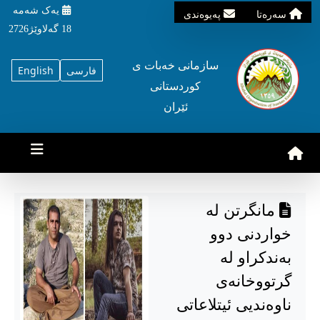
یه‌ک شه‌مه‌
سه‌ره‌تا
په‌یوه‌ندی
18 گه‌لاوێژ2726
سازمانی خه‌بات ی
فارسی
English
کوردستانی
ئێران
مانگرتن لە
خواردنی دوو
بەندکراو لە
گرتووخانەی
ناوەندیی ئیتلاعاتی