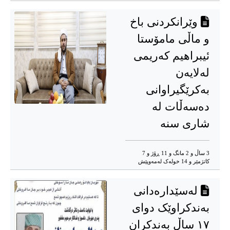
وێرانکردنی باخ
و ماڵی مامۆستا
ئیبراهیم کەریمی
لەلایەن
بەکرێگیراوانی
دەسەڵات لە
شاری سنە
3 ساڵ و 2 مانگ و 11 ڕۆژ و 7
کاتژمێر و 14 خوله‌ک له‌مه‌وپێش‌
لەسێدارەدانی
بەندکراوێک دوای
١٧ ساڵ بەندکران