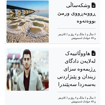
وشکەساڵی
ڕووبەڕووی ورمێ
بووەتەوە
3 ساڵ و 2 مانگ و 4 ڕۆژ و 2 کاتژمێر
و 49 خوله‌ک له‌مه‌وپێش‌
هاووڵاتییەک
لەلایەن دادگای
ڕژیمەوە سزای
زیندان و پێبژاردنی
بەسەردا سەپێندرا
3 ساڵ و 2 مانگ و 4 ڕۆژ و 2 کاتژمێر
و 49 خوله‌ک له‌مه‌وپێش‌