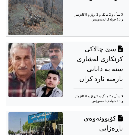
3 ساڵ و 2 مانگ و 2 ڕۆژ و 8 کاتژمێر
و 16 خوله‌ک له‌مه‌وپێش‌
سێ چالاکی
کرێکاری لەشاری
سنە بە دانانی
بارمتە ئازد کران
3 ساڵ و 2 مانگ و 2 ڕۆژ و 8 کاتژمێر
و 18 خوله‌ک له‌مه‌وپێش‌
کۆبوونەوەی
ناڕەزایی