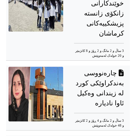
خوێندکارانی
زانکۆی زانستە
پزیشکییەکانی
کرماشان
3 ساڵ و 2 مانگ و 2 ڕۆژ و 8 کاتژمێر
و 20 خوله‌ک له‌مه‌وپێش‌
چارەنووسی
بەندکراوێکی کورد
لە زیندانی وەکیل
ئاوا نادیارە
3 ساڵ و 2 مانگ و 4 ڕۆژ و 2 کاتژمێر
و 48 خوله‌ک له‌مه‌وپێش‌