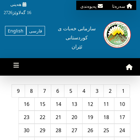
هه‌ینی
سه‌ره‌تا
په‌یوه‌ندی
16 گه‌لاوێژ2726
سازمانی خه‌بات ی
فارسی
English
کوردستانی
ئێران
9
8
7
6
5
4
3
2
1
16
15
14
13
12
11
10
23
22
21
20
19
18
17
30
29
28
27
26
25
24