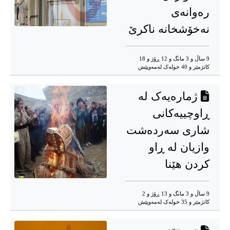
رەوانەی
نەخۆشخانە ناکرێ
9 ساڵ و 3 مانگ و 12 ڕۆژ و 18
کاتژمێر و 40 خوله‌ک له‌مه‌وپێش‌
ژمارەیەک لە
ڕاوچییەکانی
شاری سەردەشت
وازیان لە ڕاو
کردن هێنا
9 ساڵ و 3 مانگ و 13 ڕۆژ و 2
کاتژمێر و 35 خوله‌ک له‌مه‌وپێش‌