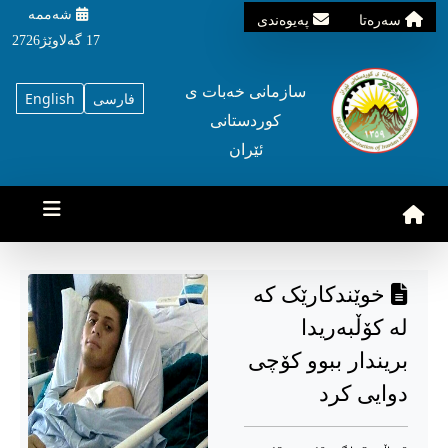
شه‌ممه‌
سه‌ره‌تا
په‌یوه‌ندی
17 گه‌لاوێژ2726
سازمانی خه‌بات ی
فارسی
English
کوردستانی
ئێران
خوێندکارێک کە
لە کۆڵبەریدا
بریندار ببوو کۆچی
دوایی کرد