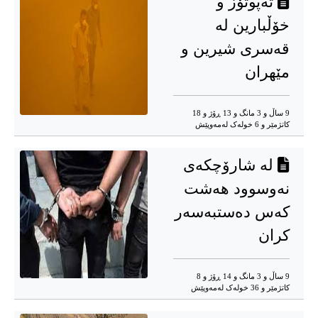
تەپوتۆز و
خۆڵبارین لە
قەسری شیرین و
مێهران
9 ساڵ و 3 مانگ و 13 ڕۆژ و 18
کاتژمێر و 6 خوله‌ک له‌مه‌وپێش‌
لە شارۆچکەی
نەوسوود هەشت
کەس دەستبەسەر
کران
9 ساڵ و 3 مانگ و 14 ڕۆژ و 8
کاتژمێر و 36 خوله‌ک له‌مه‌وپێش‌