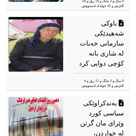
9 ساڵ و 3 مانگ و 10 ڕۆژ و 18
کاتژمێر و 45 خوله‌ک له‌مه‌وپێش‌
باوکی
شەهیدێکی
سازمانی خەبات
لە شاری بانە
کۆچی دوایی کرد
9 ساڵ و 3 مانگ و 12 ڕۆژ و 4
کاتژمێر و 38 خوله‌ک له‌مه‌وپێش‌
بەندکراوێکی
سیاسی کورد
وێرای مان گرتن
لە خواردن،