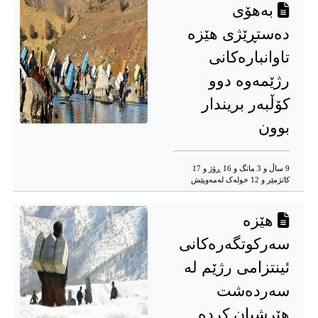
بەهۆی
دەستڕێژی هێزە
تاوانبارەکانی
رژێمەوە دوو
کۆڵبەر بریندار
بوون
9 ساڵ و 3 مانگ و 16 ڕۆژ و 17
کاتژمێر و 12 خوله‌ک له‌مه‌وپێش‌
هێزە
سەرکوتگەرەکانی
ئینتزامی رژێم لە
سەردەشت
هێرشیان کردە