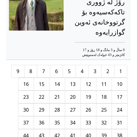
رۆژ لە ژووری
تاکەکەسیەوە بۆ
گرتووخانەی ئەوین
گوازرایەوە
9 ساڵ و 3 مانگ و 18 ڕۆژ و 17
کاتژمێر و 43 خوله‌ک له‌مه‌وپێش‌
9
8
7
6
5
4
3
2
1
16
15
14
13
12
11
10
23
22
21
20
19
18
17
30
29
28
27
26
25
24
37
36
35
34
33
32
31
44
43
42
41
40
39
38