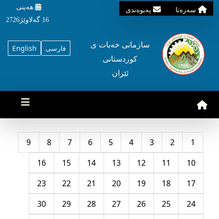
هه‌ینی
سه‌ره‌تا
په‌یوه‌ندی
16 گه‌لاوێژ2726
سازمانی خه‌بات ی
فارسی
English
کوردستانی
ئێران
9
8
7
6
5
4
3
2
1
16
15
14
13
12
11
10
23
22
21
20
19
18
17
30
29
28
27
26
25
24