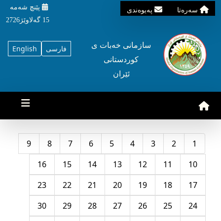
پێنچ شه‌مه‌
سه‌ره‌تا
په‌یوه‌ندی
15 گه‌لاوێژ2726
سازمانی خه‌بات ی
فارسی
English
کوردستانی
ئێران
9
8
7
6
5
4
3
2
1
16
15
14
13
12
11
10
23
22
21
20
19
18
17
30
29
28
27
26
25
24