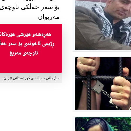
بۆ سەر خەڵکی ناوچەی
مەریوان
سازمانی خەبات ی کوردستانی ئێران