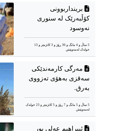
برینداربوونی
کۆڵبەرێک لە سنوری
نەوسود
5 ساڵ و 4 مانگ و 30 ڕۆژ و 3 کاتژمێر و 13
خوله‌ک له‌مه‌وپێش‌
مەرگی کارمەندێکی
سەقزی بەهۆی تەزووی
بەرق.
5 ساڵ و 5 مانگ و 7 ڕۆژ و 5 کاتژمێر و 23 خوله‌ک
له‌مه‌وپێش‌
ئیبراهیم عەلی پور