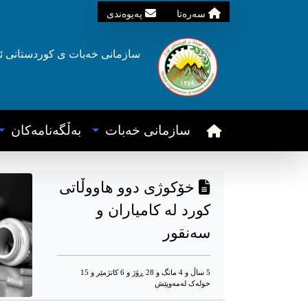
سه‌ره‌تا
په‌یوه‌ندی
سازمانی خه‌بات ی
کوردستانی
ئ
سازمانی خه‌بات
به‌ڵگه‌نامه‌کان
خۆکوژی دوو هاووڵاتی
کورد لە کامیاران و
سەنقور
5 ساڵ و 4 مانگ و 28 ڕۆژ و 6 کاتژمێر و 15
خوله‌ک له‌مه‌وپێش‌