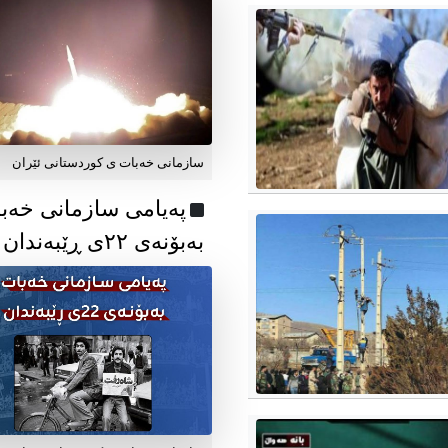
سازمانی خەبات ی کوردستانی ئێران
پەیامی سازمانی خەب
بەبۆنەی ۲۲ی ڕێبەندان