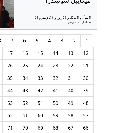
میکاییل سوتێندرا
5 ساڵ و 5 مانگ و 26 ڕۆژ و 6 کاتژمێر و 23
خوله‌ک له‌مه‌وپێش‌
8
7
6
5
4
3
2
1
17
16
15
14
13
12
26
25
24
23
22
21
35
34
33
32
31
30
44
43
42
41
40
39
53
52
51
50
49
48
62
61
60
59
58
57
71
70
69
68
67
66