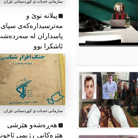
سازمانی خەبات ی كوردستانی ئێران
پیلانە نوێ و
مەترسیدارەکەی سپای
پاسداران لە سەردەش
ئاشکرا بوو
سازمانی خەبات ی كوردستانی ئێران
هەڕەشەو هێرشی
هێزەکانی ڕژیمی ئاخون