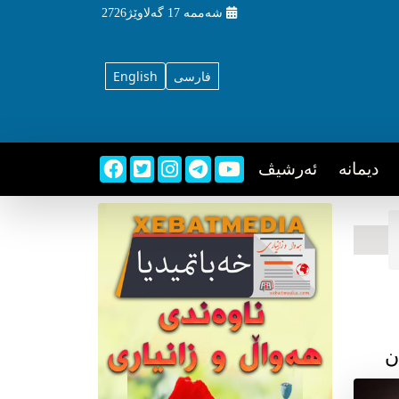
شه‌ممه‌
17 گه‌لاوێژ2726
فارسی
English
دیمانه
ئه‌رشیڤ
ن