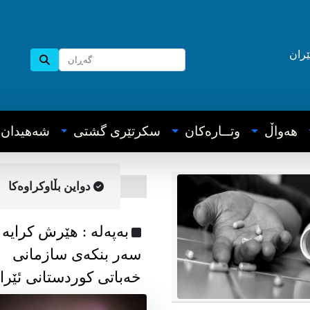
ێران
هه‌واڵ
وتــاره‌کان
سکرتێری گشتی
شه‌هیدان
دواین بڵاوکراوه‌کا
به‌په‌له‌ : هێرش کرایە
سەر بنکەی سازمانی
خەباتی کوردستانی ئێرا