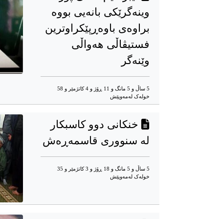
وینەگرێکی بانەیی بووە
براوەی باوەڕپێکراوترین
فستیڤاڵی هەواڵی
وێنەگر
5 ساڵ و 5 مانگ و 11 ڕۆژ و 4 کاتژمێر و 58
خوله‌ک له‌مه‌وپێش‌
خنکانی دوو کاسبکار
لە سنووری قاسمەڕەش
5 ساڵ و 5 مانگ و 18 ڕۆژ و 3 کاتژمێر و 35
خوله‌ک له‌مه‌وپێش‌