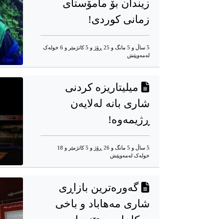
زیندان بۆ مامۆستای
زمانی کوردی!
5 ساڵ و 5 مانگ و 25 ڕۆژ و 5 کاتژمێر و 6 خوله‌ک
له‌مه‌وپێش‌
میلیتاریزە کردنی
شاری بانە لەلایەن
ڕژیمەوە!
5 ساڵ و 5 مانگ و 26 ڕۆژ و 5 کاتژمێر و 18
خوله‌ک له‌مه‌وپێش‌
گەورەترین بازاڕی
شاری مەهاباد و باخی