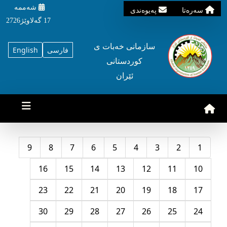
شه‌ممه‌
سه‌ره‌تا
په‌یوه‌ندی
17 گه‌لاوێژ2726
سازمانی خه‌بات ی
فارسی
English
کوردستانی
ئێران
9
8
7
6
5
4
3
2
1
16
15
14
13
12
11
10
23
22
21
20
19
18
17
30
29
28
27
26
25
24