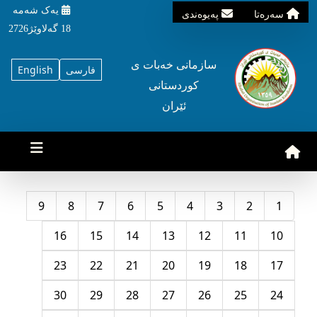
یه‌ک شه‌مه‌
سه‌ره‌تا
په‌یوه‌ندی
18 گه‌لاوێژ2726
سازمانی خه‌بات ی
فارسی
English
کوردستانی
ئێران
9
8
7
6
5
4
3
2
1
16
15
14
13
12
11
10
23
22
21
20
19
18
17
30
29
28
27
26
25
24