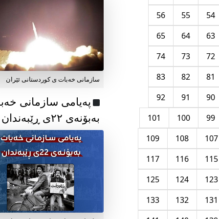
56
55
54
65
64
63
74
73
72
83
82
81
سازمانی خەبات ی کوردستانی ئێران
92
91
90
پەیامی سازمانی خەب
بەبۆنەی ۲۲ی ڕێبەندان
101
100
99
109
108
107
117
116
115
125
124
123
133
132
131