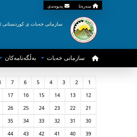
سه‌ره‌تا
په‌یوه‌ندی
سازمانی خه‌بات ی
کوردستانی
ئ
سازمانی خه‌بات
به‌ڵگه‌نامه‌کان
8
7
6
5
4
3
2
1
17
16
15
14
13
12
26
25
24
23
22
21
35
34
33
32
31
30
44
43
42
41
40
39