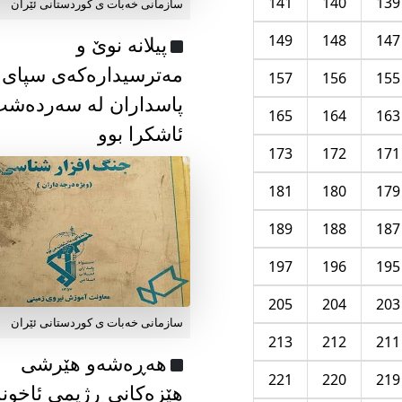
141
140
139
سازمانی خەبات ی كوردستانی ئێران
149
148
147
پیلانە نوێ و
مەترسیدارەکەی سپای
157
156
155
پاسداران لە سەردەش
165
164
163
ئاشکرا بوو
173
172
171
181
180
179
189
188
187
197
196
195
205
204
203
سازمانی خەبات ی كوردستانی ئێران
213
212
211
هەڕەشەو هێرشی
221
220
219
هێزەکانی ڕژیمی ئاخون