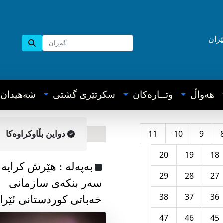
ێران
هه‌واڵ
وتــاره‌کان
سکرتێری گشتی
شه‌هیدان
11
10
9
دواین بڵاوکراوه‌کا
20
19
18
به‌په‌له‌ : هێرش کرایە
29
28
27
سەر بنکەی سازمانی
38
37
36
خەباتی کوردستانی ئێرا
47
46
45