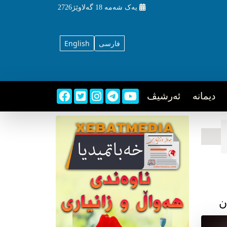
یه‌ک شه‌مه‌
18 گه‌لاوێژ2726
فارسی
English
دیمانه
ئه‌رشیڤ
ن